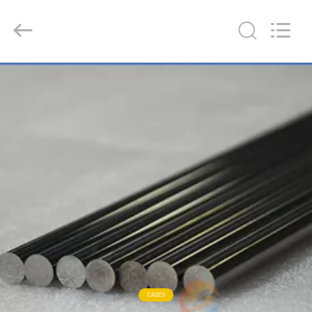
CO
LTD.
All
Rights
Reserved.
Developed
by
ECER
ΣΠΊΤΙ
ΠΡΟΪΌΝΤΑ
ΠΕΡΊΠΟΥ
ΕΜΕΊΣ
ΓΎΡΟΣ
ΕΡΓΟΣΤΑΣΊΩΝ
ΜΑΣ
CASES