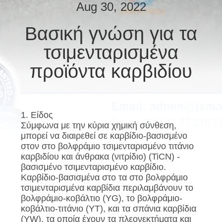
ΕΛΆΤΕ
Aug 30, 2022
ΣΕ
Βασική γνώση για τα
ΕΠΑΦΉ
τσιμενταρισμένα
ΜΕ
προϊόντα καρβιδίου
ΕΙΔΉΣΕΙΣ
ΠΕΡΙΠΤΏΣΕΙΣ
1. Είδος
Σύμφωνα με την κύρια χημική σύνθεση,
μπορεί να διαιρεθεί σε καρβίδιο-βασισμένο
ΖΗΤΉΣΤΕ
στον στο βολφράμιο τσιμενταρισμένο τιτάνιο
καρβιδίου και άνθρακα (νιτρίδιο) (TiCN) -
ΈΝΑ
βασισμένο τσιμενταρισμένο καρβίδιο.
ΑΠΌΣΠΑΣΜΑ
Καρβίδιο-βασισμένα στο τα στο βολφράμιο
τσιμενταρισμένα καρβίδια περιλαμβάνουν το
βολφράμιο-κοβάλτιο (YG), το βολφράμιο-
SITEMAP
κοβάλτιο-τιτάνιο (YT), και τα σπάνια καρβίδια
(YW), τα οποία έχουν τα πλεονεκτήματα και