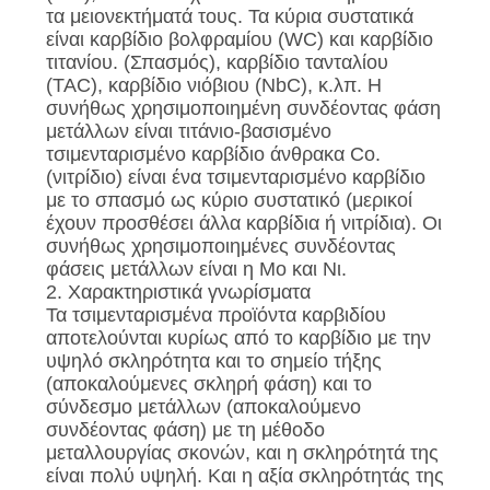
τα μειονεκτήματά τους. Τα κύρια συστατικά
PRIVACY
είναι καρβίδιο βολφραμίου (WC) και καρβίδιο
τιτανίου. (Σπασμός), καρβίδιο τανταλίου
POLICY
(TAC), καρβίδιο νιόβιου (NbC), κ.λπ. Η
συνήθως χρησιμοποιημένη συνδέοντας φάση
μετάλλων είναι τιτάνιο-βασισμένο
τσιμενταρισμένο καρβίδιο άνθρακα Co.
(νιτρίδιο) είναι ένα τσιμενταρισμένο καρβίδιο
με το σπασμό ως κύριο συστατικό (μερικοί
έχουν προσθέσει άλλα καρβίδια ή νιτρίδια). Οι
συνήθως χρησιμοποιημένες συνδέοντας
φάσεις μετάλλων είναι η Mo και Νι.
2. Χαρακτηριστικά γνωρίσματα
Τα τσιμενταρισμένα προϊόντα καρβιδίου
αποτελούνται κυρίως από το καρβίδιο με την
υψηλό σκληρότητα και το σημείο τήξης
(αποκαλούμενες σκληρή φάση) και το
σύνδεσμο μετάλλων (αποκαλούμενο
συνδέοντας φάση) με τη μέθοδο
μεταλλουργίας σκονών, και η σκληρότητά της
είναι πολύ υψηλή. Και η αξία σκληρότητάς της