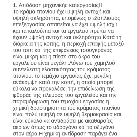
ΕΛΆΤΕ
1. Απόδοση μηχανικής κατεργασίας
ΣΕ
Το κράμα τιτανίου έχει υψηλή αντοχή και
υψηλή σκληρότητα, επομένως ο εξοπλισμός
ΕΠΑΦΉ
επεξεργασίας απαιτείται να έχει υψηλή ισχύ
και τα καλούπια και τα εργαλεία πρέπει να
ΜΕ
έχουν υψηλή αντοχή και σκληρότητα.Κατά τη
διάρκεια της κοπής, η περιοχή επαφής μεταξύ
του τσιπ και της επιφάνειας τσουγκράνας
ΕΙΔΉΣΕΙΣ
είναι μικρή και η πίεση στο άκρο του
εργαλείου είναι μεγάλη.Λόγω του χαμηλού
συντελεστή ελαστικότητας του κράματος
ΠΕΡΙΠΤΏΣΕΙΣ
τιτανίου, το τεμάχιο εργασίας έχει μεγάλη
ανάκαμψη κατά την κοπή, η οποία μπορεί
ΖΗΤΉΣΤΕ
εύκολα να προκαλέσει την επιδείνωση της
φθοράς της πλευράς του εργαλείου και την
ΈΝΑ
παραμόρφωση του τεμαχίου εργασίας.η
χημική δραστηριότητα του κράματος τιτανίου
ΑΠΌΣΠΑΣΜΑ
είναι πολύ υψηλή σε υψηλή θερμοκρασία και
είναι εύκολο να αντιδράσει με ακαθαρσίες
αερίων όπως το υδρογόνο και το οξυγόνο
SITEMAP
στον αέρα.Η χημική αντίδραση παράγει ένα