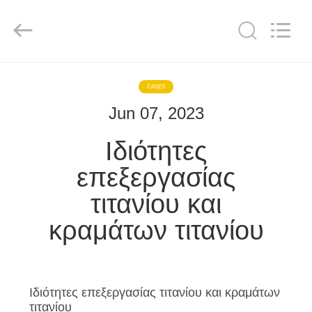
CO
LTD.
All
Rights
Reserved.
Developed
by
ECER
ΣΠΊΤΙ
CASES
Jun 07, 2023
ΠΡΟΪΌΝΤΑ
Ιδιότητες
ΠΕΡΊΠΟΥ
επεξεργασίας
ΕΜΕΊΣ
τιτανίου και
κραμάτων τιτανίου
ΓΎΡΟΣ
ΕΡΓΟΣΤΑΣΊΩΝ
ΜΑΣ
Ιδιότητες επεξεργασίας τιτανίου και κραμάτων
τιτανίου