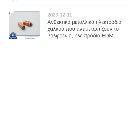
2023-12-11
Ανθεκτικά μεταλλικά ηλεκτρόδια
χαλκού που αντιμετωπίζουν το
βολφρένιο, ηλεκτρόδιο EDM
βολφρένιο με ενσωμάτωση
χαλκού για συγκόλληση
υψηλών θερμοκρασιών,
ηλεκτρόδιο συγκόλλησης
χαλκού με ενσωμάτωση
βολφρένιο W75Cu25 προς την
Αμερική