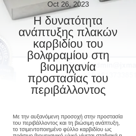
ΕΛΆΤΕ
Oct 26, 2023
ΣΕ
Η δυνατότητα
ΕΠΑΦΉ
ανάπτυξης πλακών
ΜΕ
καρβιδίου του
ΕΙΔΉΣΕΙΣ
βολφραμίου στη
βιομηχανία
ΠΕΡΙΠΤΏΣΕΙΣ
προστασίας του
περιβάλλοντος
ΖΗΤΉΣΤΕ
ΈΝΑ
ΑΠΌΣΠΑΣΜΑ
Με την αυξανόμενη προσοχή στην προστασία
του περιβάλλοντος και τη βιώσιμη ανάπτυξη,
SITEMAP
το τσιμεντοποιημένο φύλλο καρβιδίου ως
πράσινο βιομηχανικό υλικό γίνεται σταδιακά η