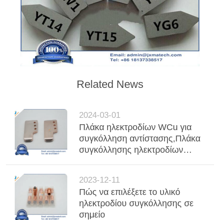
Related News
2024-03-01
Πλάκα ηλεκτροδίων WCu για
συγκόλληση αντίστασης,Πλάκα
συγκόλλησης ηλεκτροδίων
ηλεκτροδίων χαλκού βαλφτίνης
W80Cu20,Πλάκες ηλεκτροδίων
2023-12-11
ηλεκτροδίων χαλκού βαλφτίνης
Πώς να επιλέξετε το υλικό
WCu για συγκόλληση
ηλεκτροδίου συγκόλλησης σε
αντίστασης στις χώρες της
σημείο
Νοτιοανατολικής Ασίας