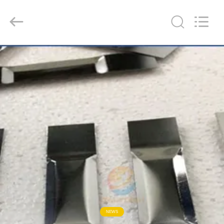
CO
LTD.
All
Rights
Reserved.
Developed
by
ECER
ΣΠΊΤΙ
ΠΡΟΪΌΝΤΑ
ΠΕΡΊΠΟΥ
ΕΜΕΊΣ
ΓΎΡΟΣ
ΕΡΓΟΣΤΑΣΊΩΝ
ΜΑΣ
NEWS