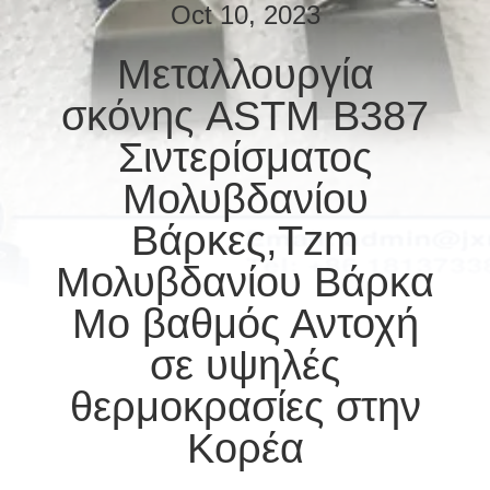
ΕΛΆΤΕ
Oct 10, 2023
ΣΕ
Μεταλλουργία
ΕΠΑΦΉ
σκόνης ASTM B387
ΜΕ
Σιντερίσματος
ΕΙΔΉΣΕΙΣ
Μολυβδανίου
Βάρκες,Tzm
ΠΕΡΙΠΤΏΣΕΙΣ
Μολυβδανίου Βάρκα
Mo βαθμός Αντοχή
ΖΗΤΉΣΤΕ
σε υψηλές
ΈΝΑ
ΑΠΌΣΠΑΣΜΑ
θερμοκρασίες στην
Κορέα
SITEMAP