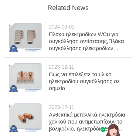
Related News
2024-03-01
Πλάκα ηλεκτροδίων WCu για
συγκόλληση αντίστασης,Πλάκα
συγκόλλησης ηλεκτροδίων
ηλεκτροδίων χαλκού βαλφτίνης
W80Cu20,Πλάκες ηλεκτροδίων
2023-12-11
ηλεκτροδίων χαλκού βαλφτίνης
Πώς να επιλέξετε το υλικό
WCu για συγκόλληση
ηλεκτροδίου συγκόλλησης σε
αντίστασης στις χώρες της
σημείο
Νοτιοανατολικής Ασίας
2023-12-11
Ανθεκτικά μεταλλικά ηλεκτρόδια
χαλκού που αντιμετωπίζουν το
βολφρένιο, ηλεκτρόδιο EDM
βολφρένιο με ενσωμάτωση