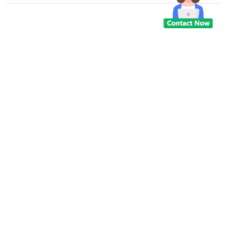
χαλκού για συγκόλληση
υψηλών θερμοκρασιών,
ηλεκτρόδιο συγκόλλησης
χαλκού με ενσωμάτωση
βολφρένιο W75Cu25 προς την
Αμερική