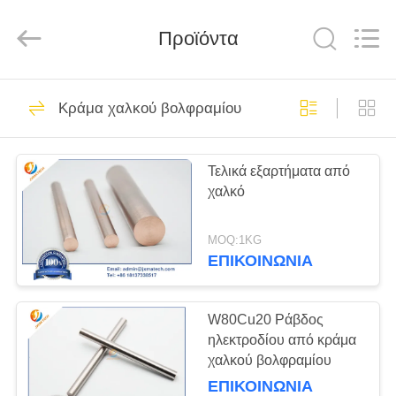
CO
LTD.
All
Rights
Προϊόντα
Reserved.
Developed
by
ECER
ΣΠΊΤΙ
60
Κράμα χαλκού βολφραμίου
Ζιρκόνιο γραμμή
ΠΡΟΪΌΝΤΑ
Τελικά εξαρτήματα από
χαλκό
ΠΕΡΊΠΟΥ
ΕΜΕΊΣ
MOQ:1KG
ΕΠΙΚΟΙΝΩΝΊΑ
76
ΓΎΡΟΣ
Κράμα χαλκού
ΕΡΓΟΣΤΑΣΊΩΝ
W80Cu20 Ράβδος
ηλεκτροδίου από κράμα
βολφραμίου
χαλκού βολφραμίου
ΜΑΣ
ΕΠΙΚΟΙΝΩΝΊΑ