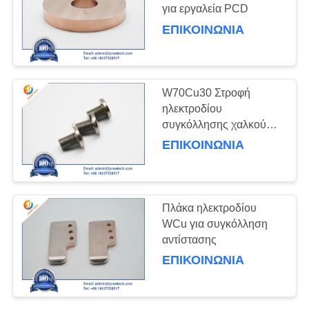
για εργαλεία PCD
PRIVACY
ΕΠΙΚΟΙΝΩΝΊΑ
POLICY
283
προϊόντα κραμάτων
W70Cu30 Στροφή
βολφραμίου
ηλεκτροδίου
συγκόλλησης χαλκού
βολφραμίου
ΕΠΙΚΟΙΝΩΝΊΑ
67
Πλάκα ηλεκτροδίου
WCu για συγκόλληση
σωλήνας ζιρκονίου
αντίστασης
ΕΠΙΚΟΙΝΩΝΊΑ