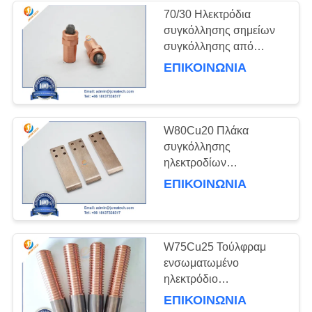
70/30 Ηλεκτρόδια
συγκόλλησης σημείων
42
συγκόλλησης από
κράμα χαλκού
ΕΠΙΚΟΙΝΩΝΊΑ
Ζιρκόνιο πλάκα
βολφραμίου
W80Cu20 Πλάκα
συγκόλλησης
ηλεκτροδίων
ηλεκτροδίων από χαλκό
ΕΠΙΚΟΙΝΩΝΊΑ
9
βολφραμίου
rhenium
βολφραμίου κράμα
W75Cu25 Τούλφραμ
ενσωματωμένο
ηλεκτρόδιο
συγκόλλησης χαλκού
ΕΠΙΚΟΙΝΩΝΊΑ