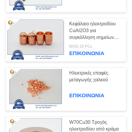
ΕΛΆΤΕ
ΣΕ
ΕΠΑΦΉ
Κεφάλαιο ηλεκτροδίου
197
ΜΕ
CuAl2O3 για
Βαρύ κράμα
συγκόλληση σημείων
αντίστασης
βολφραμίου
MOQ:10 PCs
ΕΙΔΉΣΕΙΣ
ΕΠΙΚΟΙΝΩΝΊΑ
ΠΕΡΙΠΤΏΣΕΙΣ
Ηλεκτρικές επαφές
μεταγωγής χαλκού
ΖΗΤΉΣΤΕ
78
ΈΝΑ
ΕΠΙΚΟΙΝΩΝΊΑ
ΑΠΌΣΠΑΣΜΑ
Ψεκάζοντας στόχοι
W70Cu30 Τροχός
SITEMAP
ηλεκτροδίου από κράμα