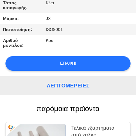
ΕΛΆΤΕ
Τόπος
Κίνα
καταγωγής:
ΣΕ
Μάρκα:
JX
ΕΠΑΦΉ
Πιστοποίηση:
ISO9001
ΜΕ
Αριθμό
Κου
μοντέλου:
ΕΙΔΉΣΕΙΣ
ΕΠΑΦΉ!
ΠΕΡΙΠΤΏΣΕΙΣ
ΛΕΠΤΟΜΈΡΕΙΕΣ
ΖΗΤΉΣΤΕ
ΈΝΑ
παρόμοια προϊόντα
ΑΠΌΣΠΑΣΜΑ
SITEMAP
Τελικά εξαρτήματα
από χαλκό