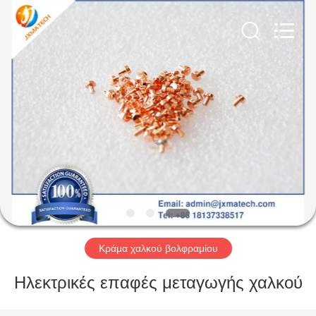
CO
LTD.
All
Rights
Reserved.
Developed
by
ECER
ΣΠΊΤΙ
ΠΡΟΪΌΝΤΑ
ΠΕΡΊΠΟΥ
ΕΜΕΊΣ
ΓΎΡΟΣ
ΕΡΓΟΣΤΑΣΊΩΝ
Κράμα χαλκού βολφραμίου
Ηλεκτρικές επαφές μεταγωγής χαλκού
ΜΑΣ