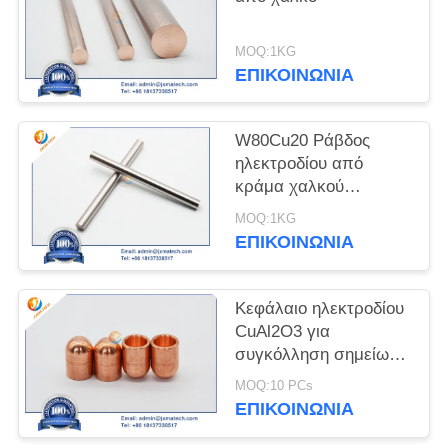
PRIVACY
MOQ:1KG
POLICY
ΕΠΙΚΟΙΝΩΝΊΑ
W80Cu20 Ράβδος
ηλεκτροδίου από
κράμα χαλκού
βολφραμίου
MOQ:1KG
ΕΠΙΚΟΙΝΩΝΊΑ
Κεφάλαιο ηλεκτροδίου
CuAl2O3 για
συγκόλληση σημείων
αντίστασης
MOQ:10 PCs
ΕΠΙΚΟΙΝΩΝΊΑ