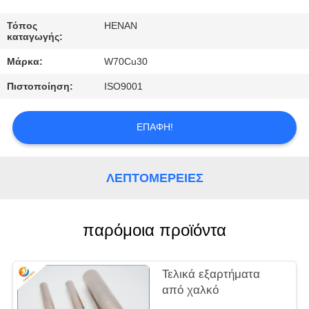
ΕΛΆΤΕ
ΣΕ
Τόπος
HENAN
καταγωγής:
ΕΠΑΦΉ
Μάρκα:
W70Cu30
ΜΕ
Πιστοποίηση:
ISO9001
ΕΙΔΉΣΕΙΣ
ΕΠΑΦΉ!
ΠΕΡΙΠΤΏΣΕΙΣ
ΛΕΠΤΟΜΈΡΕΙΕΣ
ΖΗΤΉΣΤΕ
ΈΝΑ
παρόμοια προϊόντα
ΑΠΌΣΠΑΣΜΑ
Τελικά εξαρτήματα
SITEMAP
από χαλκό