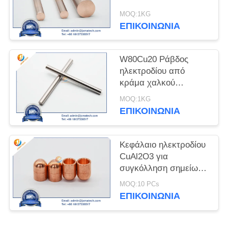
MOQ:1KG
PRIVACY
ΕΠΙΚΟΙΝΩΝΊΑ
POLICY
W80Cu20 Ράβδος
ηλεκτροδίου από
κράμα χαλκού
βολφραμίου
MOQ:1KG
ΕΠΙΚΟΙΝΩΝΊΑ
Κεφάλαιο ηλεκτροδίου
CuAl2O3 για
συγκόλληση σημείων
αντίστασης
MOQ:10 PCs
ΕΠΙΚΟΙΝΩΝΊΑ