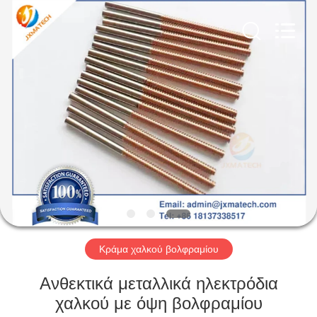
CO
LTD.
All
Rights
Reserved.
Developed
by
ECER
ΣΠΊΤΙ
ΠΡΟΪΌΝΤΑ
ΠΕΡΊΠΟΥ
ΕΜΕΊΣ
ΓΎΡΟΣ
ΕΡΓΟΣΤΑΣΊΩΝ
Κράμα χαλκού βολφραμίου
Ανθεκτικά μεταλλικά ηλεκτρόδια
ΜΑΣ
χαλκού με όψη βολφραμίου