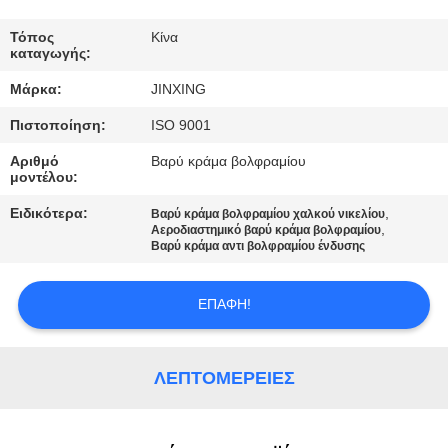
ΕΛΆΤΕ
ΣΕ
Τόπος
Κίνα
καταγωγής:
ΕΠΑΦΉ
Μάρκα:
JINXING
ΜΕ
Πιστοποίηση:
ISO 9001
Αριθμό
Βαρύ κράμα βολφραμίου
ΕΙΔΉΣΕΙΣ
μοντέλου:
Ειδικότερα:
,
Βαρύ κράμα βολφραμίου χαλκού νικελίου
ΠΕΡΙΠΤΏΣΕΙΣ
,
Αεροδιαστημικό βαρύ κράμα βολφραμίου
Βαρύ κράμα αντι βολφραμίου ένδυσης
ΖΗΤΉΣΤΕ
ΕΠΑΦΉ!
ΈΝΑ
ΑΠΌΣΠΑΣΜΑ
ΛΕΠΤΟΜΈΡΕΙΕΣ
SITEMAP