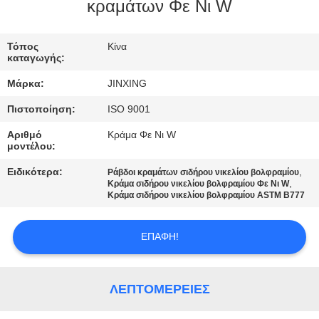
ΕΛΆΤΕ
κραμάτων Φε Νι W
ΣΕ
Τόπος
Κίνα
ΕΠΑΦΉ
καταγωγής:
ΜΕ
Μάρκα:
JINXING
Πιστοποίηση:
ISO 9001
ΕΙΔΉΣΕΙΣ
Αριθμό
Κράμα Φε Νι W
μοντέλου:
ΠΕΡΙΠΤΏΣΕΙΣ
Ειδικότερα:
,
Ράβδοι κραμάτων σιδήρου νικελίου βολφραμίου
,
Κράμα σιδήρου νικελίου βολφραμίου Φε Νι W
Κράμα σιδήρου νικελίου βολφραμίου ASTM B777
ΖΗΤΉΣΤΕ
ΈΝΑ
ΕΠΑΦΉ!
ΑΠΌΣΠΑΣΜΑ
ΛΕΠΤΟΜΈΡΕΙΕΣ
SITEMAP