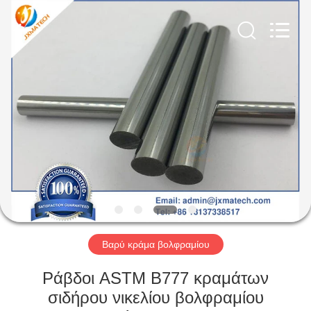
CO
LTD.
All
Rights
Reserved.
Developed
by
ECER
ΣΠΊΤΙ
ΠΡΟΪΌΝΤΑ
ΠΕΡΊΠΟΥ
ΕΜΕΊΣ
ΓΎΡΟΣ
ΕΡΓΟΣΤΑΣΊΩΝ
Βαρύ κράμα βολφραμίου
Ράβδοι ASTM B777 κραμάτων
ΜΑΣ
σιδήρου νικελίου βολφραμίου