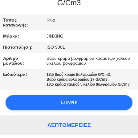
ΕΛΆΤΕ
G/Cm3
ΣΕ
Τόπος
Κίνα
ΕΠΑΦΉ
καταγωγής:
ΜΕ
Μάρκα:
JINXING
Πιστοποίηση:
ISO 9001
ΕΙΔΉΣΕΙΣ
Αριθμό
Βαρύ κράμα βολφραμίου κραμάτων χαλκού
μοντέλου:
νικελίου βολφραμίου
ΠΕΡΙΠΤΏΣΕΙΣ
Ειδικότερα:
,
18.5 βαρύ κράμα βολφραμίου G/Cm3
,
Βαρύ κράμα βολφραμίου 17 G/Cm3
18.5 κράμα χαλκού νικελίου βολφραμίου G/Cm3
ΖΗΤΉΣΤΕ
ΈΝΑ
ΕΠΑΦΉ!
ΑΠΌΣΠΑΣΜΑ
ΛΕΠΤΟΜΈΡΕΙΕΣ
SITEMAP