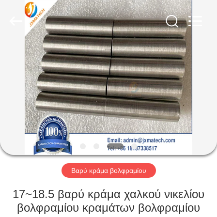
CO
LTD.
All
Rights
Reserved.
Developed
by
ECER
ΣΠΊΤΙ
ΠΡΟΪΌΝΤΑ
ΠΕΡΊΠΟΥ
ΕΜΕΊΣ
ΓΎΡΟΣ
ΕΡΓΟΣΤΑΣΊΩΝ
Βαρύ κράμα βολφραμίου
17~18.5 βαρύ κράμα χαλκού νικελίου
ΜΑΣ
βολφραμίου κραμάτων βολφραμίου