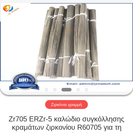
CO
LTD.
All
Rights
Reserved.
Developed
by
ECER
ΣΠΊΤΙ
ΠΡΟΪΌΝΤΑ
ΠΕΡΊΠΟΥ
ΕΜΕΊΣ
ΓΎΡΟΣ
ΕΡΓΟΣΤΑΣΊΩΝ
Ζιρκόνιο γραμμή
Zr705 ERZr-5 καλώδιο συγκόλλησης
ΜΑΣ
κραμάτων ζιρκονίου R60705 για τη