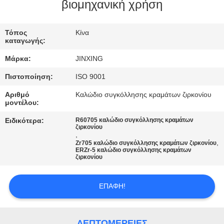
ΕΛΆΤΕ
βιομηχανική χρήση
ΣΕ
Τόπος
Κίνα
ΕΠΑΦΉ
καταγωγής:
ΜΕ
Μάρκα:
JINXING
Πιστοποίηση:
ISO 9001
ΕΙΔΉΣΕΙΣ
Αριθμό
Καλώδιο συγκόλλησης κραμάτων ζιρκονίου
μοντέλου:
ΠΕΡΙΠΤΏΣΕΙΣ
Ειδικότερα:
R60705 καλώδιο συγκόλλησης κραμάτων
ζιρκονίου
,
,
Zr705 καλώδιο συγκόλλησης κραμάτων ζιρκονίου
ΖΗΤΉΣΤΕ
ERZr-5 καλώδιο συγκόλλησης κραμάτων
ζιρκονίου
ΈΝΑ
ΑΠΌΣΠΑΣΜΑ
ΕΠΑΦΉ!
SITEMAP
ΛΕΠΤΟΜΈΡΕΙΕΣ