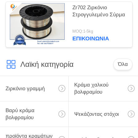
Zr702 Ζιρκόνιο
Στρογγυλεμένο Σύρμα
MOQ:1-5kg
ΕΠΙΚΟΙΝΩΝΊΑ
Λαϊκή κατηγορία
Όλα
Κράμα χαλκού
Ζιρκόνιο γραμμή
βολφραμίου
Βαρύ κράμα
Ψεκάζοντας στόχοι
βολφραμίου
προϊόντα κραμάτων