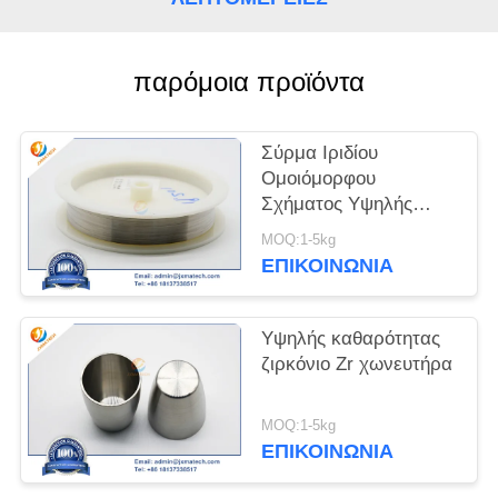
PRIVACY
POLICY
παρόμοια προϊόντα
Σύρμα Ιριδίου
Ομοιόμορφου
Σχήματος Υψηλής
Καθαρότητας
MOQ:1-5kg
ΕΠΙΚΟΙΝΩΝΊΑ
Υψηλής καθαρότητας
ζιρκόνιο Zr χωνευτήρα
MOQ:1-5kg
ΕΠΙΚΟΙΝΩΝΊΑ