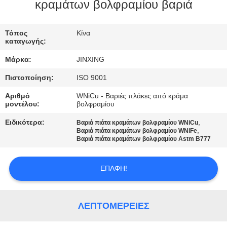
ΕΛΆΤΕ
κραμάτων βολφραμίου βαριά
ΣΕ
Τόπος
Κίνα
ΕΠΑΦΉ
καταγωγής:
ΜΕ
Μάρκα:
JINXING
Πιστοποίηση:
ISO 9001
ΕΙΔΉΣΕΙΣ
Αριθμό
WNiCu - Βαριές πλάκες από κράμα
μοντέλου:
βολφραμίου
ΠΕΡΙΠΤΏΣΕΙΣ
Ειδικότερα:
,
Βαριά πιάτα κραμάτων βολφραμίου WNiCu
,
Βαριά πιάτα κραμάτων βολφραμίου WNiFe
Βαριά πιάτα κραμάτων βολφραμίου Astm B777
ΖΗΤΉΣΤΕ
ΈΝΑ
ΕΠΑΦΉ!
ΑΠΌΣΠΑΣΜΑ
ΛΕΠΤΟΜΈΡΕΙΕΣ
SITEMAP