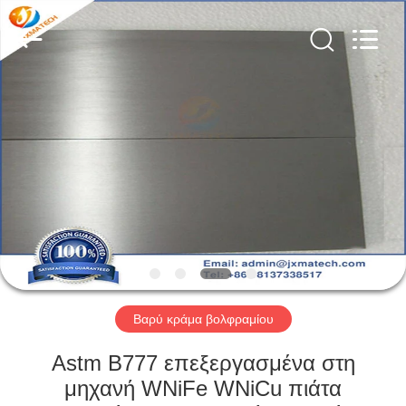
CO
LTD.
All
Rights
Reserved.
Developed
by
ECER
ΣΠΊΤΙ
ΠΡΟΪΌΝΤΑ
ΠΕΡΊΠΟΥ
ΕΜΕΊΣ
ΓΎΡΟΣ
ΕΡΓΟΣΤΑΣΊΩΝ
Βαρύ κράμα βολφραμίου
Astm B777 επεξεργασμένα στη
ΜΑΣ
μηχανή WNiFe WNiCu πιάτα