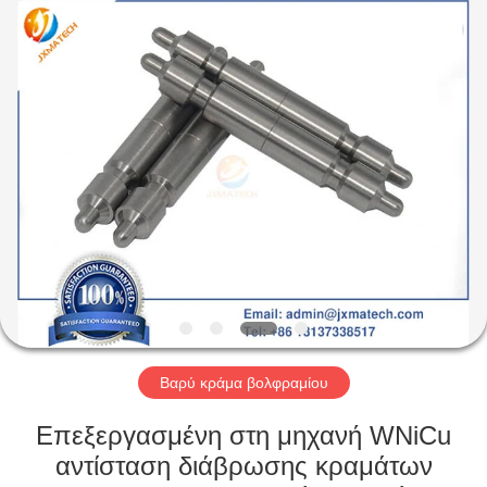
CO
LTD.
All
Rights
Reserved.
Developed
by
ECER
ΣΠΊΤΙ
ΠΡΟΪΌΝΤΑ
ΠΕΡΊΠΟΥ
ΕΜΕΊΣ
ΓΎΡΟΣ
ΕΡΓΟΣΤΑΣΊΩΝ
Βαρύ κράμα βολφραμίου
Επεξεργασμένη στη μηχανή WNiCu
ΜΑΣ
αντίσταση διάβρωσης κραμάτων