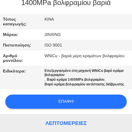
ΕΛΆΤΕ
1400MPa βολφραμίου βαριά
ΣΕ
Τόπος
ΚΙΝΑ
ΕΠΑΦΉ
καταγωγής:
ΜΕ
Μάρκα:
JINXING
Πιστοποίηση:
ISO 9001
ΕΙΔΉΣΕΙΣ
Αριθμό
WNiCu - βαριά μέρη κραμάτων βολφραμίου
μοντέλου:
ΠΕΡΙΠΤΏΣΕΙΣ
Ειδικότερα:
Επεξεργασμένο στη μηχανή WNiCu βαρύ κράμα
βολφραμίου
,
,
Βαρύ κράμα 1400MPa βολφραμίου
Βαρύ κράμα βολφραμίου αντίστασης διάβρωσης
ΖΗΤΉΣΤΕ
ΈΝΑ
ΕΠΑΦΉ!
ΑΠΌΣΠΑΣΜΑ
ΛΕΠΤΟΜΈΡΕΙΕΣ
SITEMAP