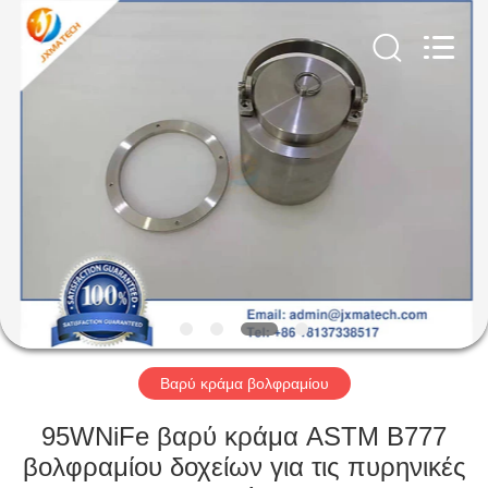
CO
LTD.
All
Rights
Reserved.
Developed
by
ECER
ΣΠΊΤΙ
ΠΡΟΪΌΝΤΑ
ΠΕΡΊΠΟΥ
ΕΜΕΊΣ
ΓΎΡΟΣ
ΕΡΓΟΣΤΑΣΊΩΝ
Βαρύ κράμα βολφραμίου
95WNiFe βαρύ κράμα ASTM B777
ΜΑΣ
βολφραμίου δοχείων για τις πυρηνικές