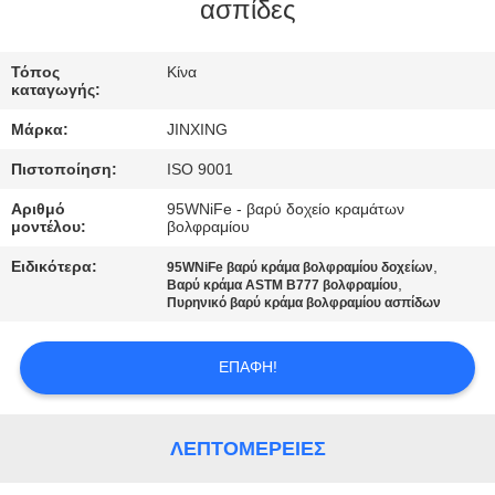
ΕΛΆΤΕ
ασπίδες
ΣΕ
Τόπος
Κίνα
ΕΠΑΦΉ
καταγωγής:
ΜΕ
Μάρκα:
JINXING
Πιστοποίηση:
ISO 9001
ΕΙΔΉΣΕΙΣ
Αριθμό
95WNiFe - βαρύ δοχείο κραμάτων
μοντέλου:
βολφραμίου
ΠΕΡΙΠΤΏΣΕΙΣ
Ειδικότερα:
,
95WNiFe βαρύ κράμα βολφραμίου δοχείων
,
Βαρύ κράμα ASTM B777 βολφραμίου
Πυρηνικό βαρύ κράμα βολφραμίου ασπίδων
ΖΗΤΉΣΤΕ
ΈΝΑ
ΕΠΑΦΉ!
ΑΠΌΣΠΑΣΜΑ
ΛΕΠΤΟΜΈΡΕΙΕΣ
SITEMAP