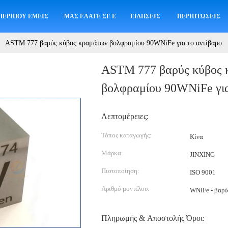
ΠΕΡΊΠΟΥ ΕΜΕΊΣ
ΜΑΣ ΕΛΆΤΕ ΣΕ ΕΠΑΦΉ ΜΕ
ΕΙΔΉΣΕΙΣ
ΠΕΡΙΠΤΏΣΕΙΣ
ASTM 777 βαρύς κύβος κραμάτων βολφραμίου 90WNiFe για το αντίβαρο
ASTM 777 βαρύς κύβος 
βολφραμίου 90WNiFe για
Λεπτομέρειες:
Τόπος καταγωγής:
Κίνα
Μάρκα:
JINXING
Πιστοποίηση:
ISO 9001
Αριθμό μοντέλου:
WNiFe - βαρύ
Πληρωμής & Αποστολής Όροι: