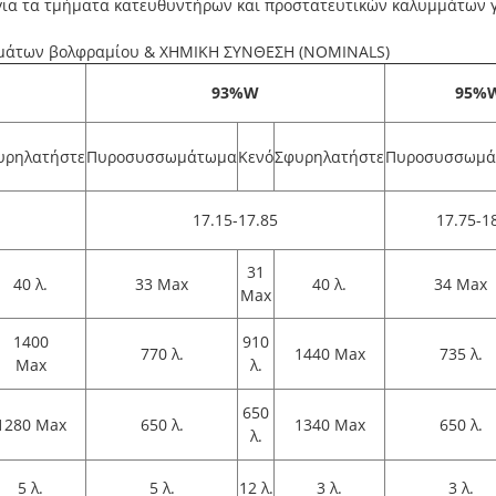
για τα τμήματα κατευθυντήρων και προστατευτικών καλυμμάτων γ
μάτων βολφραμίου & ΧΗΜΙΚΗ ΣΥΝΘΕΣΗ (NOMINALS)
93%W
95%
υρηλατήστε
Πυροσυσσωμάτωμα
Κενό
Σφυρηλατήστε
Πυροσυσσωμά
17.15-17.85
17.75-1
31
40 λ.
33 Max
40 λ.
34 Max
Max
1400
910
770 λ.
1440 Max
735 λ.
Max
λ.
650
1280 Max
650 λ.
1340 Max
650 λ.
λ.
5 λ.
5 λ.
12 λ.
3 λ.
3 λ.