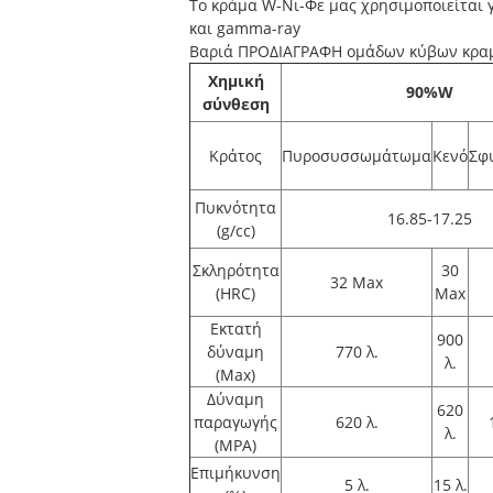
Το κράμα W-Νι-Φε μας χρησιμοποιείται 
και gamma-ray
Βαριά ΠΡΟΔΙΑΓΡΑΦΗ ομάδων κύβων κρα
Χημική
90%W
σύνθεση
Κράτος
Πυροσυσσωμάτωμα
Κενό
Σφ
Πυκνότητα
16.85-17.25
(g/cc)
Σκληρότητα
30
32 Max
(HRC)
Max
Εκτατή
900
δύναμη
770 λ.
λ.
(Max)
Δύναμη
620
παραγωγής
620 λ.
λ.
(MPA)
Επιμήκυνση
5 λ.
15 λ.