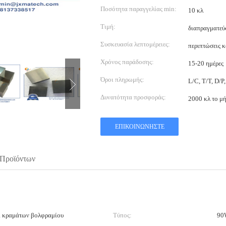
Ποσότητα παραγγελίας min:
10 κλ
Τιμή:
διαπραγματεύ
Συσκευασία λεπτομέρειες:
περιπτώσεις 
Χρόνος παράδοσης:
15-20 ημέρες
Όροι πληρωμής:
L/C, T/T, D/P
Δυνατότητα προσφοράς:
2000 κλ το μ
ΕΠΙΚΟΙΝΩΝΉΣΤΕ
 Προϊόντων
ι κραμάτων βολφραμίου
Τύπος:
90