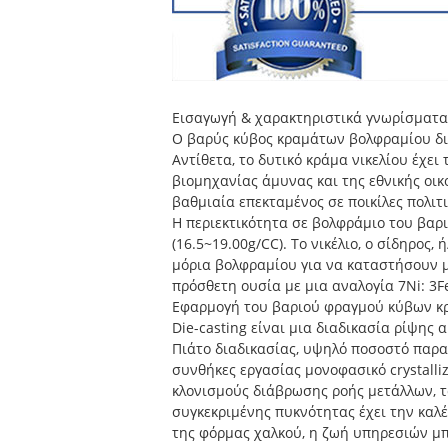
Εισαγωγή & χαρακτηριστικά γνωρίσματ
Ο βαρύς κύβος κραμάτων βολφραμίου διαι
Αντίθετα, το δυτικό κράμα νικελίου έχει
βιομηχανίας άμυνας και της εθνικής οικ
βαθμιαία επεκταμένος σε ποικίλες πολιτι
Η περιεκτικότητα σε βολφράμιο του βαρι
(16.5~19.00g/CC). Το νικέλιο, ο σίδηρο
μόρια βολφραμίου για να καταστήσουν μ
πρόσθετη ουσία με μια αναλογία 7Ni: 3Fe
Εφαρμογή του βαριού φραγμού κύβων 
Die-casting είναι μια διαδικασία ρίψης
Πιάτο διαδικασίας, υψηλό ποσοστό παραγω
συνθήκες εργασίας μονοφασικό crystalli
κλονισμούς διάβρωσης ροής μετάλλων, τ
συγκεκριμένης πυκνότητας έχει την καλέ
της φόρμας χαλκού, η ζωή υπηρεσιών μπ