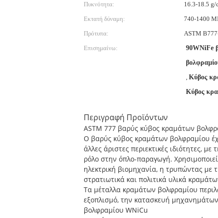
Πυκνότητα:
16.3-18.5 g/
Εκτατή δύναμη:
740-1400 M
Πρότυπα:
ASTM B777
Επισημαίνω:
90WNiFe β
βολφραμίο
,
Κύβος κρ
Κύβος κρα
Περιγραφή Προϊόντων
ASTM 777 βαρύς κύβος κραμάτων βολφρα
Ο βαρύς κύβος κραμάτων βολφραμίου έχ
άλλες άριστες περιεκτικές ιδιότητες, με
ρόλο στην όπλο-παραγωγή. Χρησιμοποιεί
ηλεκτρική βιομηχανία, η τρυπώντας με τ
στρατιωτικά και πολιτικά υλικά κραμάτω
Τα μέταλλα κραμάτων βολφραμίου περιλα
εξοπλισμό, την κατασκευή μηχανημάτων,
βολφραμίου WNiCu