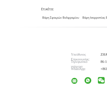
Ετικέτα:
Βάρη Σφαιρών Βολφραμίου
Βάρη Ισορροπίας 
Υπεύθυνος
ZH
Επικοινωνίας:
Τηλεφωνικό
86-1
νούμερο:
WhatsApp:
+861