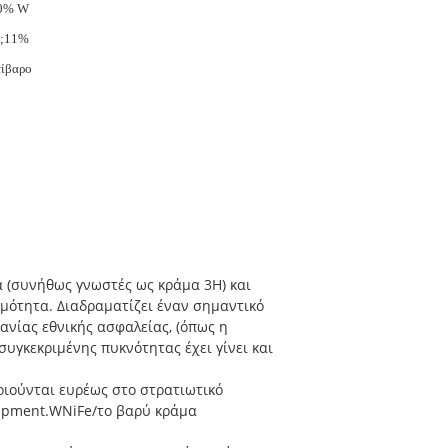
0% W
t;11%
τίβαρο
 (συνήθως γνωστές ως κράμα 3H) και
γιμότητα. Διαδραματίζει έναν σημαντικό
ανίας εθνικής ασφαλείας, (όπως η
συγκεκριμένης πυκνότητας έχει γίνει και
οιούνται ευρέως στο στρατιωτικό
uipment.WNiFe/το βαρύ κράμα