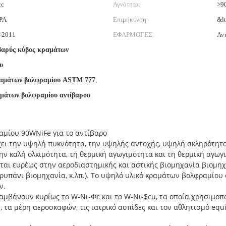
cc
Αγνότητα:
>9
PA
Επιμήκυνση:
&l
-2011
ΕΦΑΡΜΟΓΕΣ:
Αν
αρύς κύβος κραμάτων
υ
αμάτων βολφραμίου ASTM 777
,
μάτων βολφραμίου αντίβαρου
μίου 90WNiFe για το αντίβαρο
ει την υψηλή πυκνότητα, την υψηλής αντοχής, υψηλή σκληρότητα
 την καλή ολκιμότητα, τη θερμική αγωγιμότητα και τη θερμική αγω
ται ευρέως στην αεροδιαστημικής και αστικής βιομηχανία βιομηχ
ρυπάνι βιομηχανία, κ.λπ.). Το υψηλό υλικό κραμάτων βολφραμίου 
ν.
μβάνουν κυρίως το W-Νι-Φε και το W-Νι-$cu, τα οποία χρησιμοπ
 τα μέρη αεροσκαφών, τις ιατρικό ασπίδες και τον αθλητισμό eq