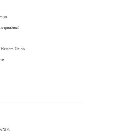
σιμα
κοντραπλακέ
, Western Union
ήνα
WNiFe