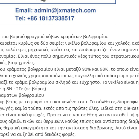
α του βαριού φραγμού κύβων κραμάτων βολφραμίου
ρείται κυρίως σε δύο σειρές: νικέλιο βολφραμίου και χαλκός, ακ
 τις καλύτερες μηχανικές ιδιότητες και διαδραματίζει έναν σημαντ
ονομίας. Είναι ένας πολύ σημαντικός νέος τύπος του στρατιωτικο
κές βιομηχανίες.
ού κράματος βολφραμίου είναι μεταξύ 90% και 98%, το οποίο είν
ς, ή/και ο χαλκός χρησιμοποιούνται ως συγκολλητικό υπόστρωμα μ
αζί το κράμα βολφραμίου σκληρό και εύχρηστο. Το νικέλιο είναι
 ή 8Ni: 2Fe (σε βάρος).
κραμάτων βολφραμίου
 ακρίβειας με το μικρό τσιπ και κανένα τσιπ. Τα σύνθετος-διαμορ
γής, καμία τρύπα, εκτός από τις πρώτες ύλες. Ειδικά στη die-cas
zer είναι πολύ φτωχές. Πρέπει να είναι σε θέση να αντισταθεί υψ
ους οξειδωτικών και θερμικών, καθώς επίσης και αντίστασης δι
ς θερμική αγωγιμότητα και την αντίσταση διάβρωσης. Αυτό είναι έ
ορεί να αυξηθεί από δεκάδες φορές.