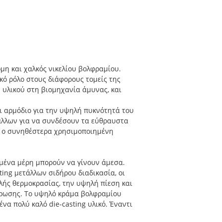
όμη και χαλκός νικελίου βολφραμίου.
ικό ρόλο στους διάφορους τομείς της
ύ υλικού στη βιομηχανία άμυνας, και
αι αρμόδιο για την υψηλή πυκνότητά του
ετάλλων για να συνδέσουν τα εύθραυστα
 η ο συνηθέστερα χρησιμοποιημένη
φωμένα μέρη μπορούν να γίνουν άμεσα.
ting μετάλλων σιδήρου διαδικασία, οι
ηλής θερμοκρασίας, την υψηλή πίεση και
άβρωσης. Το υψηλό κράμα βολφραμίου
να πολύ καλό die-casting υλικό. Έναντι