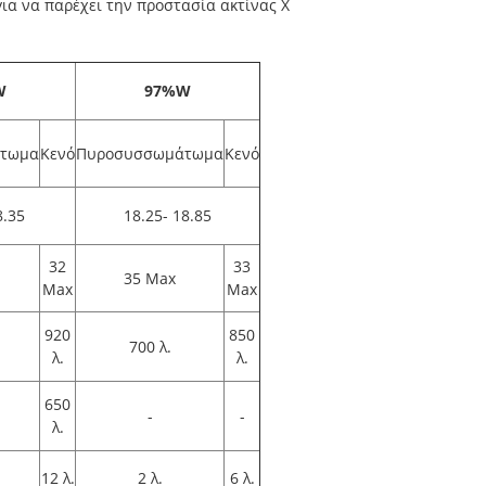
ια να παρέχει την προστασία ακτίνας X
W
97%W
τωμα
Κενό
Πυροσυσσωμάτωμα
Κενό
8.35
18.25- 18.85
32
33
35 Max
Max
Max
920
850
700 λ.
λ.
λ.
650
-
-
λ.
12 λ.
2 λ.
6 λ.