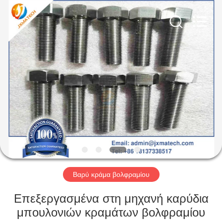
CO
LTD.
All
Rights
Reserved.
Developed
by
ECER
ΣΠΊΤΙ
ΠΡΟΪΌΝΤΑ
ΠΕΡΊΠΟΥ
ΕΜΕΊΣ
ΓΎΡΟΣ
ΕΡΓΟΣΤΑΣΊΩΝ
Βαρύ κράμα βολφραμίου
Επεξεργασμένα στη μηχανή καρύδια
ΜΑΣ
μπουλονιών κραμάτων βολφραμίου