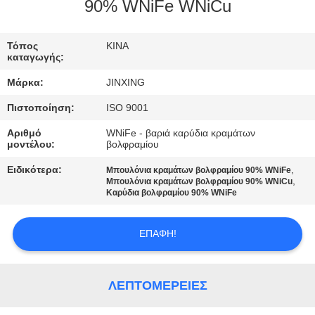
ΕΛΆΤΕ
90% WNiFe WNiCu
ΣΕ
Τόπος
ΚΙΝΑ
ΕΠΑΦΉ
καταγωγής:
ΜΕ
Μάρκα:
JINXING
Πιστοποίηση:
ISO 9001
ΕΙΔΉΣΕΙΣ
Αριθμό
WNiFe - βαριά καρύδια κραμάτων
μοντέλου:
βολφραμίου
ΠΕΡΙΠΤΏΣΕΙΣ
Ειδικότερα:
,
Μπουλόνια κραμάτων βολφραμίου 90% WNiFe
,
Μπουλόνια κραμάτων βολφραμίου 90% WNiCu
Καρύδια βολφραμίου 90% WNiFe
ΖΗΤΉΣΤΕ
ΈΝΑ
ΕΠΑΦΉ!
ΑΠΌΣΠΑΣΜΑ
ΛΕΠΤΟΜΈΡΕΙΕΣ
SITEMAP