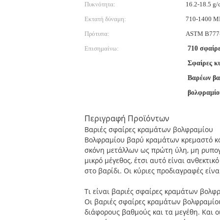
Πυκνότητα:
16.2-18.5 g/
Εκτατή δύναμη:
710-1400 M
Πρότυπα:
ASTM B777
Επισημαίνω:
710 σφαίρ
Σφαίρες κ
Βαρέων βα
βολφραμίο
Περιγραφή Προϊόντων
Βαριές σφαίρες κραμάτων βολφραμίου
Βολφραμίου βαρύ κραμάτων κρεμαστό κό
σκόνη μετάλλων ως πρώτη ύλη, μη ρυπογ
μικρό μέγεθος, έτσι αυτό είναι ανθεκτικ
στο βαρίδι. Οι κύριες προδιαγραφές είν
Τι είναι βαριές σφαίρες κραμάτων βολφ
Οι βαριές σφαίρες κραμάτων βολφραμίο
διάφορους βαθμούς και τα μεγέθη. Και ο