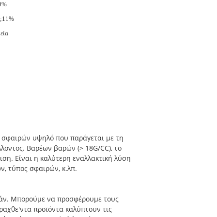
0%
t;11%
εία
 σφαιρών υψηλό που παράγεται με τη
οντος. Βαρέων βαρών (> 18G/CC), το
θιση. Είναι η καλύτερη εναλλακτική λύση
ν, τύπος σφαιρών, κ.λπ.
μάν. Μπορούμε να προσφέρουμε τους
αραχθε'ντα προϊόντα καλύπτουν τις