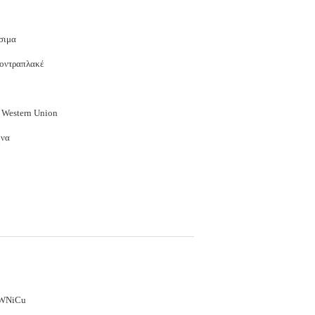
σιμα
κοντραπλακέ
, Western Union
ήνα
WNiCu