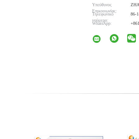
Υπεύθυνος
ZH
Επικοινωνίας:
Τηλεφωνικό
86-1
νούμερο:
WhatsApp:
+861