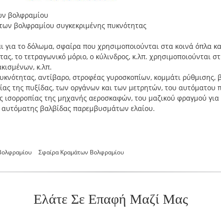
ων βολφραμίου
των βολφραμίου συγκεκριμένης πυκνότητας
 για το δόλωμα, σφαίρα που χρησιμοποιούνται στα κοινά όπλα κα
ς, το τετραγωνικό μόριο, ο κύλινδρος, κ.λπ. χρησιμοποιούνται σ
κισμένων, κ.λπ.
υκνότητας, αντίβαρο, στροφέας γυροσκοπίων, κομμάτι ρύθμισης, 
πίας της πυξίδας, των οργάνων και των μετρητών, του αυτόματου 
ς ισορροπίας της μηχανής αεροσκαφών, του μαζικού φραγμού για
ης αυτόματης βαλβίδας παρεμβυσμάτων ελαίου.
Βολφραμίου
Σφαίρα Κραμάτων Βολφραμίου
Ελάτε Σε Επαφή Μαζί Μας