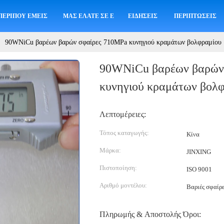
ΠΕΡΊΠΟΥ ΕΜΕΊΣ
ΜΑΣ ΕΛΆΤΕ ΣΕ ΕΠΑΦΉ ΜΕ
ΕΙΔΉΣΕΙΣ
ΠΕΡΙΠΤΏΣΕΙΣ
90WNiCu βαρέων βαρών σφαίρες 710MPa κυνηγιού κραμάτων βολφραμίου
90WNiCu βαρέων βαρών
κυνηγιού κραμάτων βολ
Λεπτομέρειες:
Τόπος καταγωγής:
Κίνα
Μάρκα:
JINXING
Πιστοποίηση:
ISO 9001
Αριθμό μοντέλου:
Βαριές σφαίρ
Πληρωμής & Αποστολής Όροι: