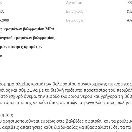
cc
Αγνότητα:
>9
PA
Επιμήκυνση:
&l
-2009
Εφαρμογές:
Αλι
ες κραμάτων βολφραμίου MPA
,
υνηγιού κραμάτων βολφραμίου
,
ρών σφαίρες κραμάτων
υ
σμημα αλιείας κραμάτων βολφραμίου συγκεκριμένης πυκνότητας
όνος και σύμφωνα με τα διεθνή πρότυπα προστασίας του περιβάλλ
ό στο ισχυρό άνεμο, την είσοδο ελαφριού νερού και γρήγορα τη βύ
αι: τύπος πτώσης νερού, τύπος σφαιρών, στρογγυλός τύπος σωλήνω
ραμίου;
υ χρησιμοποιούνται ευρέως στις βαλβίδες σφαιρών και τα ρουλε
ι ακριβείς απαιτήσεις κάθε διαδικασίας να εξασφαλιστεί ότι τα π