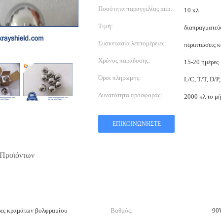
Ποσότητα παραγγελίας min:
10 κλ
Τιμή:
διαπραγματεύ
Συσκευασία λεπτομέρειες:
περιπτώσεις 
Χρόνος παράδοσης:
15-20 ημέρες
Όροι πληρωμής:
L/C, T/T, D/P
Δυνατότητα προσφοράς:
2000 κλ το μ
ΕΠΙΚΟΙΝΩΝΉΣΤΕ
 Προϊόντων
ρες κραμάτων βολφραμίου
Βαθμός:
90