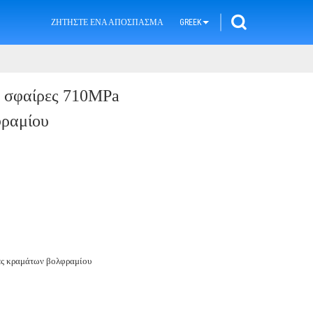
ΖΗΤΉΣΤΕ ΈΝΑ ΑΠΌΣΠΑΣΜΑ
GREEK
 σφαίρες 710MPa
φραμίου
ες κραμάτων βολφραμίου