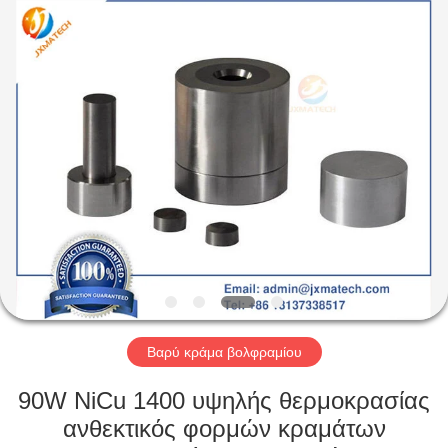
CO
LTD.
All
Rights
Reserved.
Developed
by
ECER
ΣΠΊΤΙ
ΠΡΟΪΌΝΤΑ
ΠΕΡΊΠΟΥ
ΕΜΕΊΣ
ΓΎΡΟΣ
ΕΡΓΟΣΤΑΣΊΩΝ
Βαρύ κράμα βολφραμίου
90W NiCu 1400 υψηλής θερμοκρασίας
ΜΑΣ
ανθεκτικός φορμών κραμάτων