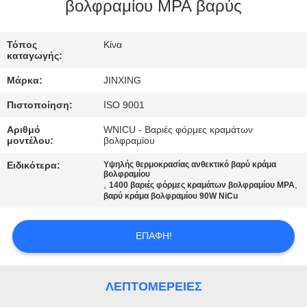
ΕΛΆΤΕ
βολφραμίου MPA βαρύς
ΣΕ
Τόπος
Κίνα
ΕΠΑΦΉ
καταγωγής:
ΜΕ
Μάρκα:
JINXING
Πιστοποίηση:
ISO 9001
ΕΙΔΉΣΕΙΣ
Αριθμό
WNICU - Βαριές φόρμες κραμάτων
μοντέλου:
βολφραμίου
ΠΕΡΙΠΤΏΣΕΙΣ
Ειδικότερα:
Υψηλής θερμοκρασίας ανθεκτικό βαρύ κράμα
βολφραμίου
,
,
1400 βαριές φόρμες κραμάτων βολφραμίου MPA
βαρύ κράμα βολφραμίου 90W NiCu
ΖΗΤΉΣΤΕ
ΈΝΑ
ΕΠΑΦΉ!
ΑΠΌΣΠΑΣΜΑ
ΛΕΠΤΟΜΈΡΕΙΕΣ
SITEMAP