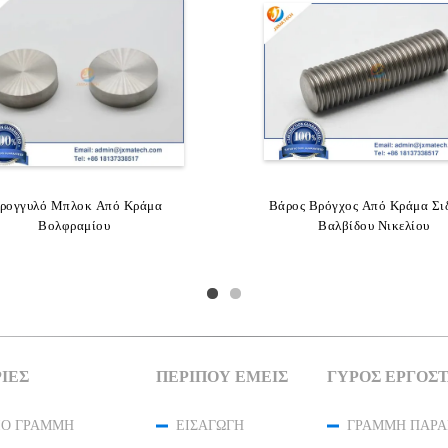
WNiFe 90WNiCu Ράβδοι Από
ρογγυλό Μπλοκ Από Κράμα
Βάρος Βρόγχος Από Κράμα Σι
90WNiFe Βαλβίδα Ισορροπ
Κράμα Βολφραμίου
Βολφραμίου
Βολφραμίου ASTM B77
Βαλβίδου Νικελίου
ΊΕΣ
ΠΕΡΊΠΟΥ ΕΜΕΊΣ
ΓΎΡΟΣ ΕΡΓΟΣ
ΙΟ ΓΡΑΜΜΉ
ΕΙΣΑΓΩΓΉ
ΓΡΑΜΜΉ ΠΑΡΑ