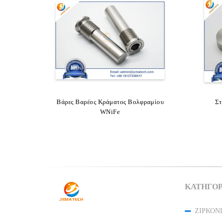
Βάρες Βαρέος Κράματος Βολφραμίου
WNiFe Βαρύ Κράμα Βολφραμίου
93
Στ
Αεροπορικής Ράβδου
WNiFe
ΚΑΤΗΓΟΡ
ΖΙΡΚΌΝ