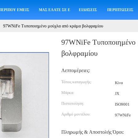
ΠΕΡΊΠΟΥ ΕΜΕΊΣ
ΜΑΣ ΕΛΆΤΕ ΣΕ ΕΠΑΦΉ ΜΕ
ΕΙΔΉΣΕΙΣ
ΠΕΡΙΠΤΏΣΕΙΣ
97WNiFe Τυποποιημένο μούχλα από κράμα βολφραμίου
97WNiFe Τυποποιημένο 
βολφραμίου
Λεπτομέρειες:
Τόπος καταγωγής:
Κίνα
Μάρκα:
JX
Πιστοποίηση:
ISO9001
Αριθμό μοντέλου:
97WNiFe
Πληρωμής & Αποστολής Όροι: