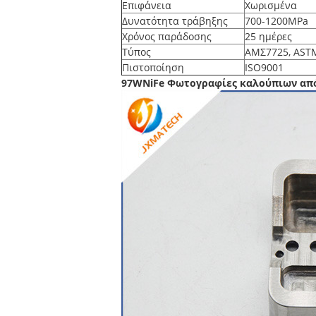
Επιφάνεια
Χωρισμένα
Δυνατότητα τράβηξης
700-1200MPa
Χρόνος παράδοσης
25 ημέρες
Τύπος
ΑΜΣ7725, ASTM 
Πιστοποίηση
ISO9001
97WNiFe Φωτογραφίες καλούπιων απ