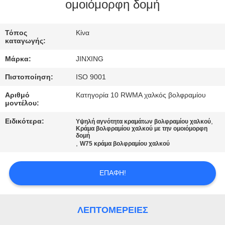
ΕΛΆΤΕ
ομοιόμορφη δομή
ΣΕ
Τόπος
Κίνα
ΕΠΑΦΉ
καταγωγής:
ΜΕ
Μάρκα:
JINXING
Πιστοποίηση:
ISO 9001
ΕΙΔΉΣΕΙΣ
Αριθμό
Κατηγορία 10 RWMA χαλκός βολφραμίου
μοντέλου:
ΠΕΡΙΠΤΏΣΕΙΣ
Ειδικότερα:
,
Υψηλή αγνότητα κραμάτων βολφραμίου χαλκού
Κράμα βολφραμίου χαλκού με την ομοιόμορφη
δομή
,
W75 κράμα βολφραμίου χαλκού
ΖΗΤΉΣΤΕ
ΈΝΑ
ΕΠΑΦΉ!
ΑΠΌΣΠΑΣΜΑ
ΛΕΠΤΟΜΈΡΕΙΕΣ
SITEMAP