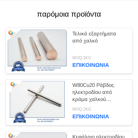
PRIVACY
παρόμοια προϊόντα
POLICY
Τελικά εξαρτήματα
από χαλκό
MOQ:1KG
ΕΠΙΚΟΙΝΩΝΊΑ
W80Cu20 Ράβδος
ηλεκτροδίου από
κράμα χαλκού
βολφραμίου
MOQ:1KG
ΕΠΙΚΟΙΝΩΝΊΑ
Κεφάλαιο ηλεκτροδίου