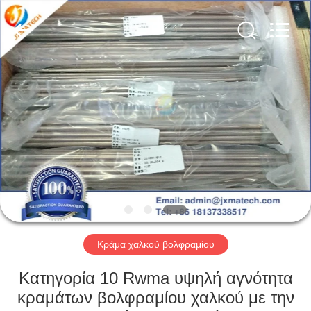
CO
LTD.
All
Rights
Reserved.
Developed
by
ECER
ΣΠΊΤΙ
ΠΡΟΪΌΝΤΑ
ΠΕΡΊΠΟΥ
ΕΜΕΊΣ
ΓΎΡΟΣ
ΕΡΓΟΣΤΑΣΊΩΝ
Κράμα χαλκού βολφραμίου
Κατηγορία 10 Rwma υψηλή αγνότητα
ΜΑΣ
κραμάτων βολφραμίου χαλκού με την