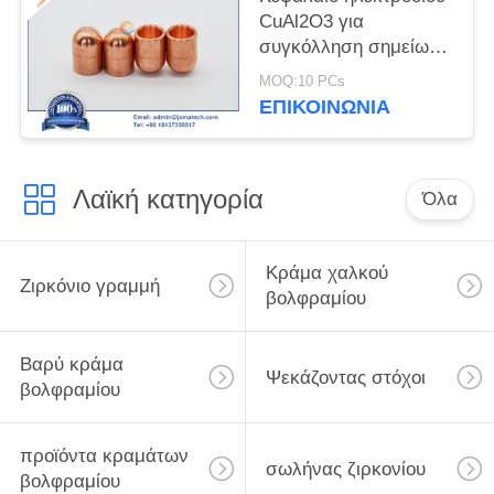
CuAl2O3 για
συγκόλληση σημείων
αντίστασης
MOQ:10 PCs
ΕΠΙΚΟΙΝΩΝΊΑ
Λαϊκή κατηγορία
Όλα
Κράμα χαλκού
Ζιρκόνιο γραμμή
βολφραμίου
Βαρύ κράμα
Ψεκάζοντας στόχοι
βολφραμίου
προϊόντα κραμάτων
σωλήνας ζιρκονίου
βολφραμίου