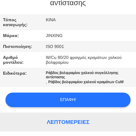
ΕΛΆΤΕ
αντίστασης
ΣΕ
Τόπος
ΚΙΝΑ
ΕΠΑΦΉ
καταγωγής:
ΜΕ
Μάρκα:
JINXING
Πιστοποίηση:
ISO 9001
ΕΙΔΉΣΕΙΣ
Αριθμό
W/Cu 80/20 φραγμός κραμάτων χαλκού
μοντέλου:
βολφραμίου
ΠΕΡΙΠΤΏΣΕΙΣ
Ειδικότερα:
Ράβδος βολφραμίου χαλκού συγκόλλησης
αντίστασης
,
Ράβδος βολφραμίου χαλκού κραμάτων CuW
ΖΗΤΉΣΤΕ
ΈΝΑ
ΕΠΑΦΉ!
ΑΠΌΣΠΑΣΜΑ
ΛΕΠΤΟΜΈΡΕΙΕΣ
SITEMAP