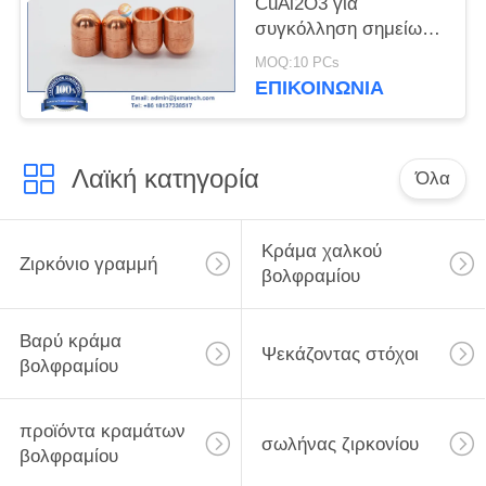
CuAl2O3 για
συγκόλληση σημείων
αντίστασης
MOQ:10 PCs
ΕΠΙΚΟΙΝΩΝΊΑ
Λαϊκή κατηγορία
Όλα
Κράμα χαλκού
Ζιρκόνιο γραμμή
βολφραμίου
Βαρύ κράμα
Ψεκάζοντας στόχοι
βολφραμίου
προϊόντα κραμάτων
σωλήνας ζιρκονίου
βολφραμίου