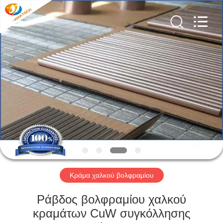
CO
LTD.
All
Rights
Reserved.
Developed
by
ECER
ΣΠΊΤΙ
ΠΡΟΪΌΝΤΑ
ΠΕΡΊΠΟΥ
ΕΜΕΊΣ
ΓΎΡΟΣ
ΕΡΓΟΣΤΑΣΊΩΝ
Κράμα χαλκού βολφραμίου
Ράβδος βολφραμίου χαλκού
ΜΑΣ
κραμάτων CuW συγκόλλησης