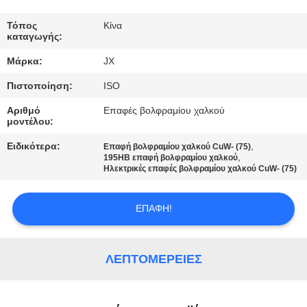
ΕΛΆΤΕ
ΣΕ
Τόπος
Κίνα
καταγωγής:
ΕΠΑΦΉ
Μάρκα:
JX
ΜΕ
Πιστοποίηση:
ISO
Αριθμό
Επαφές βολφραμίου χαλκού
ΕΙΔΉΣΕΙΣ
μοντέλου:
Ειδικότερα:
,
Επαφή βολφραμίου χαλκού CuW- (75)
ΠΕΡΙΠΤΏΣΕΙΣ
,
195HB επαφή βολφραμίου χαλκού
Ηλεκτρικές επαφές βολφραμίου χαλκού CuW- (75)
ΖΗΤΉΣΤΕ
ΕΠΑΦΉ!
ΈΝΑ
ΑΠΌΣΠΑΣΜΑ
ΛΕΠΤΟΜΈΡΕΙΕΣ
SITEMAP