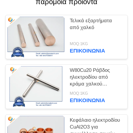
παρόμοια προϊόντα
PRIVACY
POLICY
Τελικά εξαρτήματα
από χαλκό
MOQ:1KG
ΕΠΙΚΟΙΝΩΝΊΑ
W80Cu20 Ράβδος
ηλεκτροδίου από
κράμα χαλκού
βολφραμίου
MOQ:1KG
ΕΠΙΚΟΙΝΩΝΊΑ
Κεφάλαιο ηλεκτροδίου
CuAl2O3 για