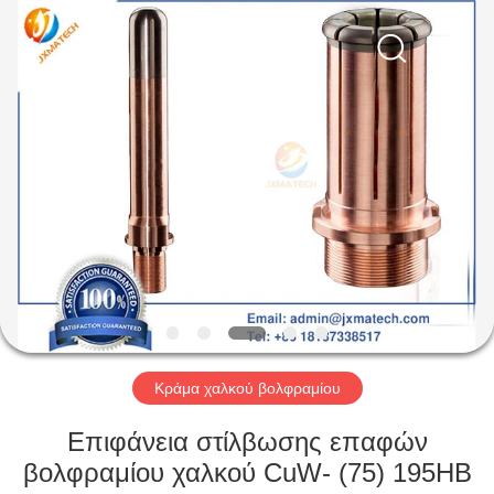
CO
LTD.
All
Rights
Reserved.
Developed
by
ECER
ΣΠΊΤΙ
ΠΡΟΪΌΝΤΑ
ΠΕΡΊΠΟΥ
ΕΜΕΊΣ
ΓΎΡΟΣ
ΕΡΓΟΣΤΑΣΊΩΝ
Κράμα χαλκού βολφραμίου
Επιφάνεια στίλβωσης επαφών
ΜΑΣ
βολφραμίου χαλκού CuW- (75) 195HB