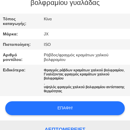
ΕΛΆΤΕ
βολφραμίου γυαλάδας
ΣΕ
Τόπος
Κίνα
ΕΠΑΦΉ
καταγωγής:
ΜΕ
Μάρκα:
JX
Πιστοποίηση:
ISO
ΕΙΔΉΣΕΙΣ
Αριθμό
Ράβδος/φραγμός κραμάτων χαλκού
μοντέλου:
βολφραμίου
ΠΕΡΙΠΤΏΣΕΙΣ
Ειδικότερα:
,
Φραγμός ράβδων κραμάτων χαλκού βολφραμίου
Γυαλίζοντας φραγμός κραμάτων χαλκού
βολφραμίου
,
ΖΗΤΉΣΤΕ
υψηλός φραγμός χαλκού βολφραμίου αντίστασης
θερμότητας
ΈΝΑ
ΑΠΌΣΠΑΣΜΑ
ΕΠΑΦΉ!
SITEMAP
ΛΕΠΤΟΜΈΡΕΙΕΣ