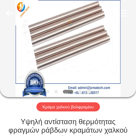
CO
LTD.
All
Rights
Reserved.
Developed
by
ECER
ΣΠΊΤΙ
ΠΡΟΪΌΝΤΑ
ΠΕΡΊΠΟΥ
ΕΜΕΊΣ
ΓΎΡΟΣ
ΕΡΓΟΣΤΑΣΊΩΝ
Κράμα χαλκού βολφραμίου
Υψηλή αντίσταση θερμότητας
ΜΑΣ
φραγμών ράβδων κραμάτων χαλκού