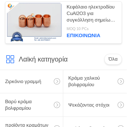
Κεφάλαιο ηλεκτροδίου
CuAl2O3 για
συγκόλληση σημείων
αντίστασης
MOQ:10 PCs
ΕΠΙΚΟΙΝΩΝΊΑ
Λαϊκή κατηγορία
Όλα
Κράμα χαλκού
Ζιρκόνιο γραμμή
βολφραμίου
Βαρύ κράμα
Ψεκάζοντας στόχοι
βολφραμίου
προϊόντα κραμάτων