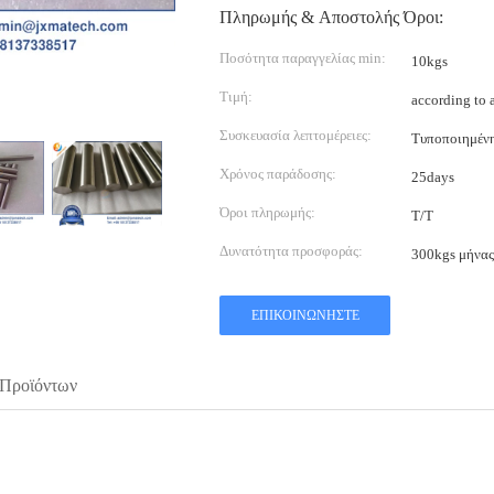
Πληρωμής & Αποστολής Όροι:
Ποσότητα παραγγελίας min:
10kgs
Τιμή:
according to 
Συσκευασία λεπτομέρειες:
Τυποποιημέν
Χρόνος παράδοσης:
25days
Όροι πληρωμής:
T/T
Δυνατότητα προσφοράς:
300kgs μήνας
ΕΠΙΚΟΙΝΩΝΉΣΤΕ
 Προϊόντων