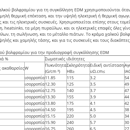
λκού βολφραμίου για τη συγκόλληση EDM χρησιμοποιούνται όταν 
μηλή θερμική επέκταση, και την υψηλή ηλεκτρική ή θερμική αγωγ
ς και τις ηλεκτρικές συσκευές. Χρησιμοποιείται επίσης στους τομε
η, heatsinks, τα μέρη πυραύλων, και οι ηλεκτρικές επαφές όλες γί
λλων, τη σωλήνωση, και το μέταλλο πιάτων. Το κράμα χαλκού βολφ
ψηλής και χαμηλής τάσης, και για τις συσκευές και τους διακόπτε
κού βολφραμίου για την προδιαγραφή συγκόλλησης EDM
κά %
Σωματικές ιδιότητες
Πυκνότητα
Σκληρότητα
Ειδική αντίσταση
Αγ
ς ακαθαρσίες
W
(G/cm ³)
HB≥
υΩ.cm≤
IA
ισορροπία
11.85
115
3.2
54
ισορροπία
12.30
125
3.5
49
ισορροπία
12.75
140
3.7
47
ισορροπία
13.30
155
3.9
44
ισορροπία
13.80
175
4.1
42
ισορροπία
14.50
195
4.5
38
ισορροπία
15.15
220
5.0
34
ισορροπία
15.90
240
5.7
30
ισορροπία
16.75
260
6.5
27