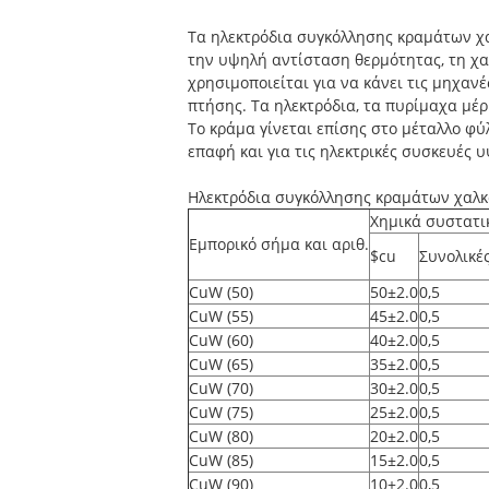
Τα ηλεκτρόδια συγκόλλησης κραμάτων χα
την υψηλή αντίσταση θερμότητας, τη χα
χρησιμοποιείται για να κάνει τις μηχανέ
πτήσης. Τα ηλεκτρόδια, τα πυρίμαχα μέρ
Το κράμα γίνεται επίσης στο μέταλλο φύ
επαφή και για τις ηλεκτρικές συσκευές υ
Ηλεκτρόδια συγκόλλησης κραμάτων χαλ
Χημικά συστατι
Εμπορικό σήμα και αριθ.
$cu
Συνολικέ
CuW (50)
50±2.0
0,5
CuW (55)
45±2.0
0,5
CuW (60)
40±2.0
0,5
CuW (65)
35±2.0
0,5
CuW (70)
30±2.0
0,5
CuW (75)
25±2.0
0,5
CuW (80)
20±2.0
0,5
CuW (85)
15±2.0
0,5
CuW (90)
10±2.0
0,5