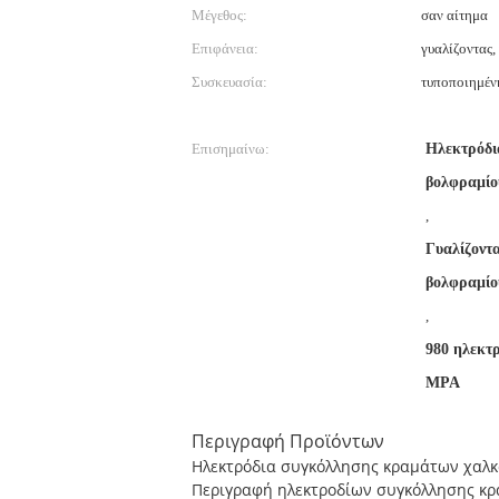
Μέγεθος:
σαν αίτημα
Επιφάνεια:
γυαλίζοντας,
Συσκευασία:
τυποποιημέν
Επισημαίνω:
Ηλεκτρόδι
βολφραμί
,
Γυαλίζοντ
βολφραμίο
,
980 ηλεκτ
MPA
Περιγραφή Προϊόντων
Ηλεκτρόδια συγκόλλησης κραμάτων χαλκ
Περιγραφή ηλεκτροδίων συγκόλλησης κ