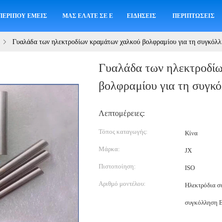
ΠΕΡΊΠΟΥ ΕΜΕΊΣ
ΜΑΣ ΕΛΆΤΕ ΣΕ ΕΠΑΦΉ ΜΕ
ΕΙΔΉΣΕΙΣ
ΠΕΡΙΠΤΏΣΕΙΣ
Γυαλάδα των ηλεκτροδίων κραμάτων χαλκού βολφραμίου για τη συγκό
Γυαλάδα των ηλεκτροδί
βολφραμίου για τη συγ
Λεπτομέρειες:
Τόπος καταγωγής:
Κίνα
Μάρκα:
JX
Πιστοποίηση:
ISO
Αριθμό μοντέλου:
Ηλεκτρόδια σ
συγκόλληση