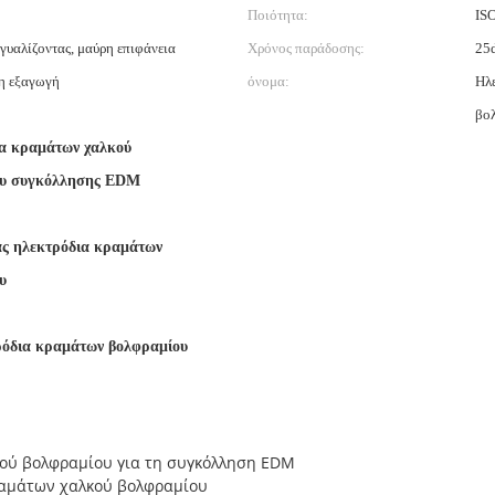
Ποιότητα:
IS
 γυαλίζοντας, μαύρη επιφάνεια
Χρόνος παράδοσης:
25
η εξαγωγή
όνομα:
Ηλ
βο
α κραμάτων χαλκού
ου συγκόλλησης EDM
ας ηλεκτρόδια κραμάτων
υ
ρόδια κραμάτων βολφραμίου
ού βολφραμίου για τη συγκόλληση EDM
ραμάτων χαλκού βολφραμίου