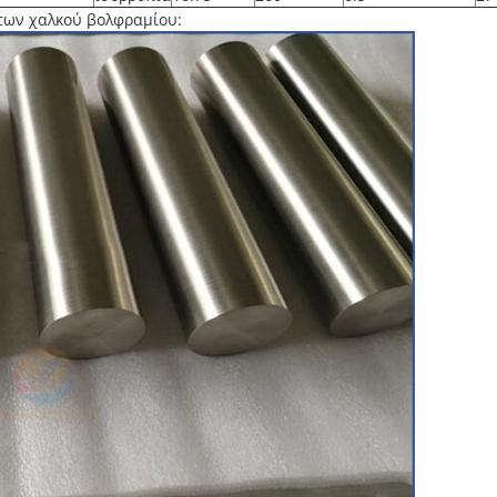
των χαλκού βολφραμίου: