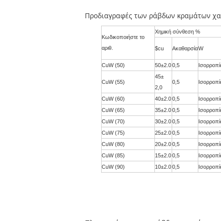
Προδιαγραφές των ράβδων κραμάτων χα
Χημική σύνθεση %
Κωδικοποιήστε το
αριθ.
$cu
Ακαθαρσία
W
CuW (50)
50±2.0
0,5
Ισορροπί
45±
CuW (55)
0,5
Ισορροπί
2,0
CuW (60)
40±2.0
0,5
Ισορροπί
CuW (65)
35±2.0
0,5
Ισορροπί
CuW (70)
30±2.0
0,5
Ισορροπί
CuW (75)
25±2.0
0,5
Ισορροπί
CuW (80)
20±2.0
0,5
Ισορροπί
CuW (85)
15±2.0
0,5
Ισορροπί
CuW (90)
10±2.0
0,5
Ισορροπί