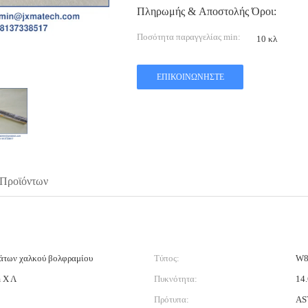
Πληρωμής & Αποστολής Όροι:
Ποσότητα παραγγελίας min:
10 κλ
ΕΠΙΚΟΙΝΩΝΉΣΤΕ
 Προϊόντων
άτων χαλκού βολφραμίου
Τύπος:
W8
m Χ Λ
Πυκνότητα:
14.
Πρότυπα:
AS