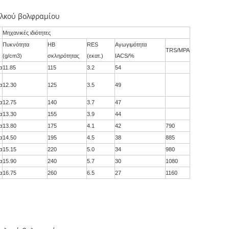
λκού βολφραμίου
Μηχανικές ιδιότητες
Πυκνότητα
HB
RES
Αγωγιμότητα
TRS/MPA
(g/cm3)
σκληρότητας
(εκατ.)
IACS/%
α
11.85
115
3.2
54
α
12.30
125
3.5
49
α
12.75
140
3.7
47
α
13.30
155
3.9
44
α
13.80
175
4.1
42
790
α
14.50
195
4.5
38
885
α
15.15
220
5.0
34
980
α
15.90
240
5.7
30
1080
α
16.75
260
6.5
27
1160