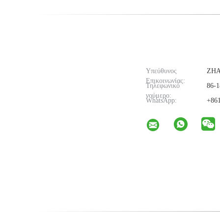
Υπεύθυνος
ZH
Επικοινωνίας:
Τηλεφωνικό
86-1
νούμερο:
WhatsApp:
+861