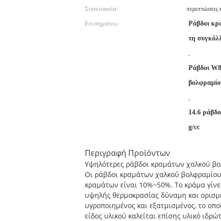
Συσκευασία:
περιπτώσεις
Επισημαίνω:
Ράβδοι κρ
τη συγκόλ
,
Ράβδοι W8
βολφραμίο
,
14.6 ράβδ
g/cc
Περιγραφή Προϊόντων
Υψηλότερες ράβδοι κραμάτων χαλκού βο
Οι ράβδοι κραμάτων χαλκού βολφραμίου 
κραμάτων είναι 10%~50%. Το κράμα γίνετ
υψηλής θερμοκρασίας δύναμη και ορισμέ
υγροποιημένος και εξατμισμένος, το οπ
είδος υλικού καλείται επίσης υλικό ιδρώ