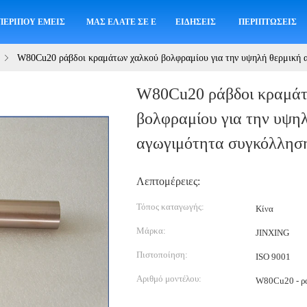
ΠΕΡΊΠΟΥ ΕΜΕΊΣ
ΜΑΣ ΕΛΆΤΕ ΣΕ ΕΠΑΦΉ ΜΕ
ΕΙΔΉΣΕΙΣ
ΠΕΡΙΠΤΏΣΕΙΣ
W80Cu20 ράβδοι κραμάτων χαλκού βολφραμίου για την υψηλή θερμική 
W80Cu20 ράβδοι κραμάτ
βολφραμίου για την υψη
αγωγιμότητα συγκόλλησ
Λεπτομέρειες:
Τόπος καταγωγής:
Κίνα
Μάρκα:
JINXING
Πιστοποίηση:
ISO 9001
Αριθμό μοντέλου:
W80Cu20 - ρ