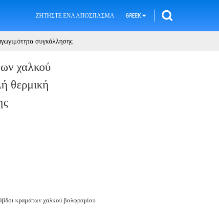
ΖΗΤΉΣΤΕ ΈΝΑ ΑΠΌΣΠΑΣΜΑ
GREEK
αγωγιμότητα συγκόλλησης
ων χαλκού
λή θερμική
ης
άβδοι κραμάτων χαλκού βολφραμίου