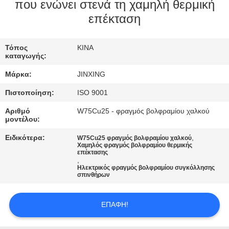
ΕΛΆΤΕ
που ενώνει στενά τη χαμηλή θερμική
επέκταση
ΣΕ
ΕΠΑΦΉ
Τόπος
ΚΙΝΑ
ΜΕ
καταγωγής:
Μάρκα:
JINXING
ΕΙΔΉΣΕΙΣ
Πιστοποίηση:
ISO 9001
Αριθμό
W75Cu25 - φραγμός βολφραμίου χαλκού
ΠΕΡΙΠΤΏΣΕΙΣ
μοντέλου:
Ειδικότερα:
,
W75Cu25 φραγμός βολφραμίου χαλκού
Χαμηλός φραγμός βολφραμίου θερμικής
ΖΗΤΉΣΤΕ
επέκτασης
,
ΈΝΑ
Ηλεκτρικός φραγμός βολφραμίου συγκόλλησης
σπινθήρων
ΑΠΌΣΠΑΣΜΑ
ΕΠΑΦΉ!
SITEMAP