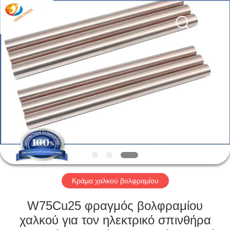
CO
LTD.
All
Rights
Reserved.
Developed
by
ECER
ΣΠΊΤΙ
ΠΡΟΪΌΝΤΑ
ΠΕΡΊΠΟΥ
ΕΜΕΊΣ
ΓΎΡΟΣ
ΕΡΓΟΣΤΑΣΊΩΝ
Κράμα χαλκού βολφραμίου
W75Cu25 φραγμός βολφραμίου
ΜΑΣ
χαλκού για τον ηλεκτρικό σπινθήρα