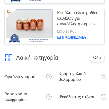
Κεφάλαιο ηλεκτροδίου
CuAl2O3 για
συγκόλληση σημείων
αντίστασης
MOQ:10 PCs
ΕΠΙΚΟΙΝΩΝΊΑ
Λαϊκή κατηγορία
Όλα
Κράμα χαλκού
Ζιρκόνιο γραμμή
βολφραμίου
Βαρύ κράμα
Ψεκάζοντας στόχοι
βολφραμίου