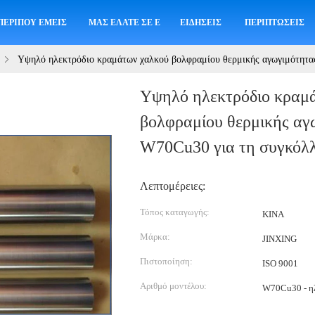
ΠΕΡΊΠΟΥ ΕΜΕΊΣ
ΜΑΣ ΕΛΆΤΕ ΣΕ ΕΠΑΦΉ ΜΕ
ΕΙΔΉΣΕΙΣ
ΠΕΡΙΠΤΏΣΕΙΣ
Υψηλό ηλεκτρόδιο κραμάτων χαλκού βολφραμίου θερμικής αγωγιμότητα
Υψηλό ηλεκτρόδιο κραμ
βολφραμίου θερμικής αγ
W70Cu30 για τη συγκόλ
Λεπτομέρειες:
Τόπος καταγωγής:
ΚΙΝΑ
Μάρκα:
JINXING
Πιστοποίηση:
ISO 9001
Αριθμό μοντέλου:
W70Cu30 - ηλ