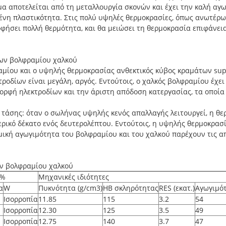
α αποτελείται από τη μεταλλουργία σκονών και έχει την καλή αγω
νη πλαστικότητα. Στις πολύ υψηλές θερμοκρασίες, όπως ανωτέρω 
οφήσει πολλή θερμότητα, και θα μειώσει τη θερμοκρασία επιφάνεια
ων βολφραμίου χαλκού
μίου και ο υψηλής θερμοκρασίας ανθεκτικός κύβος κραμάτων sup
οδίων είναι μεγάλη, αργός. Εντούτοις, ο χαλκός βολφραμίου έχε
ορφή ηλεκτροδίων και την άριστη απόδοση κατεργασίας, τα οποί
άσης: όταν ο σωλήνας υψηλής κενός απαλλαγής λειτουργεί, η θε
μερικό δέκατο ενός δευτερολέπτου. Εντούτοις, η υψηλής θερμοκρα
ρμική αγωγιμότητα του βολφραμίου και του χαλκού παρέχουν τις 
ν βολφραμίου χαλκού
 %
Μηχανικές ιδιότητες
α
W
Πυκνότητα (g/cm3)
HB σκληρότητας
RES (εκατ.)
Αγωγιμό
Ισορροπία
11.85
115
3.2
54
Ισορροπία
12.30
125
3.5
49
Ισορροπία
12.75
140
3.7
47