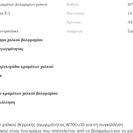
κραμάτων βολφραμίου χαλκού
Βαθμός:
W7
mm Χ Λ
Πυκνότητα:
14.
Πρότυπα:
AS
οντραπλακέ
εφαρμογή:
Συ
μα χαλκού βολφραμίου
αγωγιμότητας
λεκτρόδιο κραμάτων χαλκού
υ
ο κραμάτων χαλκού βολφραμίου
γκόλληση
 χαλκού θερμικής αγωγιμότητας W70Cu30 για τη συγκόλληση
ού είναι ένα κράμα που αποτελείται από το βολφράμιο και το χαλ