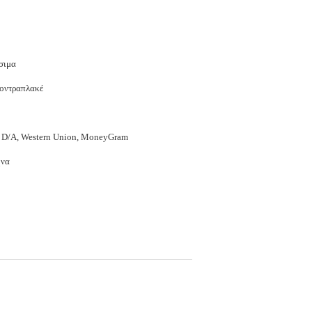
σιμα
κοντραπλακέ
C, D/A, Western Union, MoneyGram
ήνα