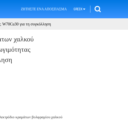
ΖΗΤΉΣΤΕ ΈΝΑ ΑΠΌΣΠΑΣΜΑ
GREEK
ς W70Cu30 για τη συγκόλληση
άτων χαλκού
ωγιμότητας
ληση
εκτρόδιο κραμάτων βολφραμίου χαλκού