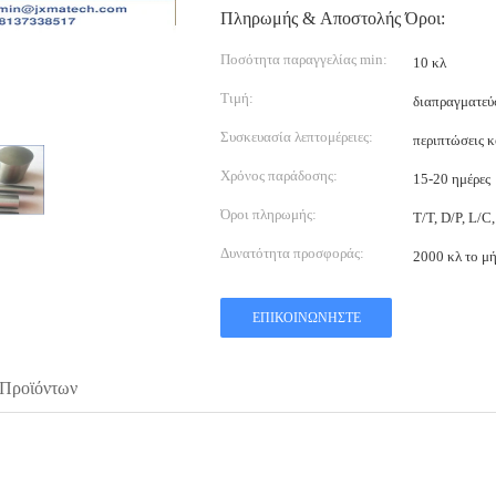
Πληρωμής & Αποστολής Όροι:
Ποσότητα παραγγελίας min:
10 κλ
Τιμή:
διαπραγματεύ
Συσκευασία λεπτομέρειες:
περιπτώσεις 
Χρόνος παράδοσης:
15-20 ημέρες
Όροι πληρωμής:
T/T, D/P, L/
Δυνατότητα προσφοράς:
2000 κλ το μ
ΕΠΙΚΟΙΝΩΝΉΣΤΕ
 Προϊόντων