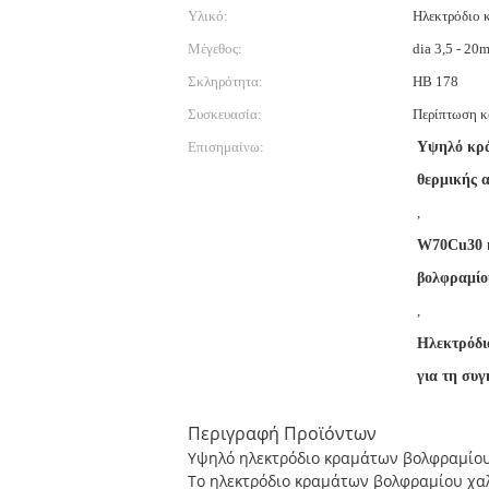
Υλικό:
Ηλεκτρόδιο 
Μέγεθος:
dia 3,5 - 20
Σκληρότητα:
HB 178
Συσκευασία:
Περίπτωση κ
Επισημαίνω:
Υψηλό κρά
θερμικής 
,
W70Cu30 η
βολφραμίο
,
Ηλεκτρόδι
για τη συ
Περιγραφή Προϊόντων
Υψηλό ηλεκτρόδιο κραμάτων βολφραμίου
Το ηλεκτρόδιο κραμάτων βολφραμίου χαλκ