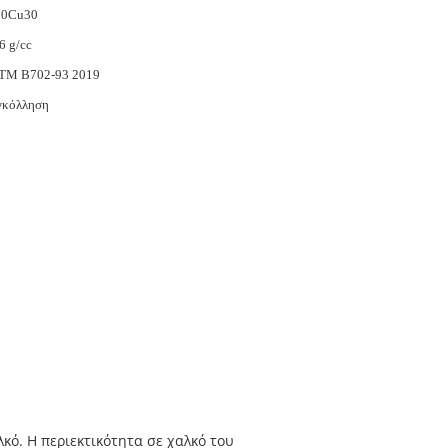
0Cu30
6 g/cc
TM B702-93 2019
γκόλληση
κό. Η περιεκτικότητα σε χαλκό του