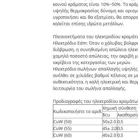
κοινού κράματος είναι 10%~50%. Το κράμ
υψηλής θερμοκρασίας δύναμη και ορισμέ
υγροποιήσει και θα εξατμίσει, θα απορρ
καλείται επίσης ιδρώτα μετάλλων.
Πλεονεκτήματα του ηλεκτροδίου κραμάτ
Ηλεκτρόδιο Edm: Όταν ο χάλυβας βολφρα
διάβρωση, η συνηθισμένη απώλεια ηλεκτρ
χαμηλό ποσοστό απώλειας, την ακριβή μ
ακρίβεια της κατεργασίας των μερών.
Ηλεκτρόδιο σωλήνων απαλλαγής υψηλής τ
ανέλθει σε χιλιάδες βαθμοί Κέλσιος σε 
ανθεκτικότητα, η καλή ηλεκτρική και θε
λειτουργία του σωλήνα απαλλαγής.
Προδιαγραφές του ηλεκτροδίου κραμάτω
Χημική σύνθεση
Κωδικοποιήστε το αριθ.
$cu
Ακαθαρσί
CuW (50)
50±2.0
0,5
CuW (55)
45± 2,0
0,5
CuW (60)
40±2.0
0,5