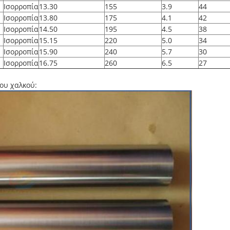
Ισορροπία
13.30
155
3.9
44
Ισορροπία
13.80
175
4.1
42
Ισορροπία
14.50
195
4.5
38
Ισορροπία
15.15
220
5.0
34
Ισορροπία
15.90
240
5.7
30
Ισορροπία
16.75
260
6.5
27
ου χαλκού: