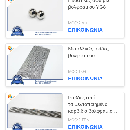
Πλαστικές σφαίρες
βολφραμίου YG8
PRIVACY
POLICY
MOQ:2 τεμ
ΕΠΙΚΟΙΝΩΝΊΑ
Μεταλλικές ακίδες
βολφραμίου
MOQ:1KG
ΕΠΙΚΟΙΝΩΝΊΑ
Ράβδος από
τσιμεντοποιημένο
καρβίδιο βολφραμίου
YG8
MOQ:2 ΤΕΜ
ΕΠΙΚΟΙΝΩΝΊΑ