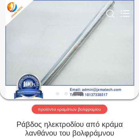
CO
LTD.
All
Rights
Reserved.
Developed
by
ECER
ΣΠΊΤΙ
ΠΡΟΪΌΝΤΑ
ΠΕΡΊΠΟΥ
ΕΜΕΊΣ
ΓΎΡΟΣ
ΕΡΓΟΣΤΑΣΊΩΝ
προϊόντα κραμάτων βολφραμίου
Ράβδος ηλεκτροδίου από κράμα
ΜΑΣ
λανθάνου του βολφράμνου