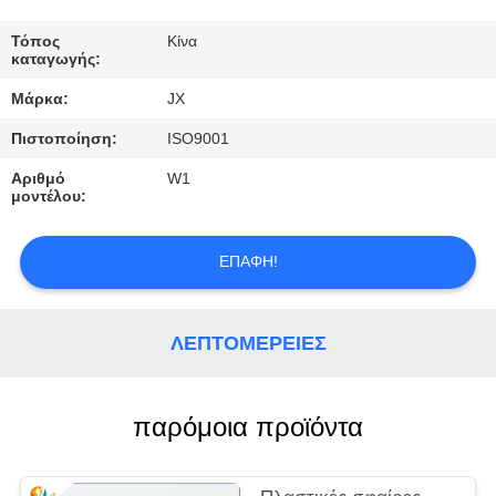
ΕΛΆΤΕ
ΣΕ
Τόπος
Κίνα
καταγωγής:
ΕΠΑΦΉ
Μάρκα:
JX
ΜΕ
Πιστοποίηση:
ISO9001
Αριθμό
W1
ΕΙΔΉΣΕΙΣ
μοντέλου:
ΠΕΡΙΠΤΏΣΕΙΣ
ΕΠΑΦΉ!
ΖΗΤΉΣΤΕ
ΛΕΠΤΟΜΈΡΕΙΕΣ
ΈΝΑ
ΑΠΌΣΠΑΣΜΑ
παρόμοια προϊόντα
SITEMAP