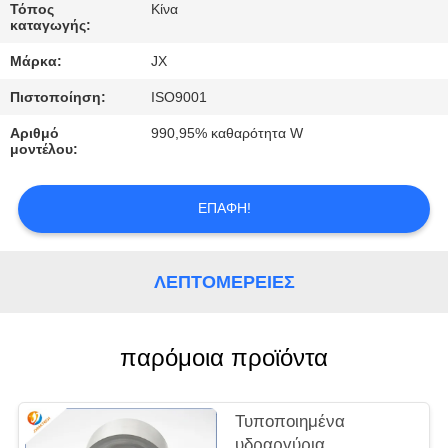
ΕΛΆΤΕ
Τόπος
Κίνα
καταγωγής:
ΣΕ
Μάρκα:
JX
ΕΠΑΦΉ
Πιστοποίηση:
ISO9001
ΜΕ
Αριθμό
990,95% καθαρότητα W
μοντέλου:
ΕΙΔΉΣΕΙΣ
ΕΠΑΦΉ!
ΠΕΡΙΠΤΏΣΕΙΣ
ΛΕΠΤΟΜΈΡΕΙΕΣ
ΖΗΤΉΣΤΕ
ΈΝΑ
παρόμοια προϊόντα
ΑΠΌΣΠΑΣΜΑ
SITEMAP
Τυποποιημένα
υδραργύρια