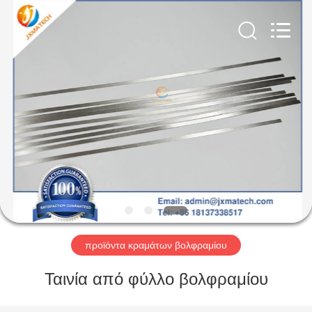
CO
LTD.
All
Rights
Reserved.
Developed
by
ECER
ΣΠΊΤΙ
ΠΡΟΪΌΝΤΑ
ΠΕΡΊΠΟΥ
ΕΜΕΊΣ
ΓΎΡΟΣ
ΕΡΓΟΣΤΑΣΊΩΝ
προϊόντα κραμάτων βολφραμίου
Ταινία από φύλλο βολφραμίου
ΜΑΣ