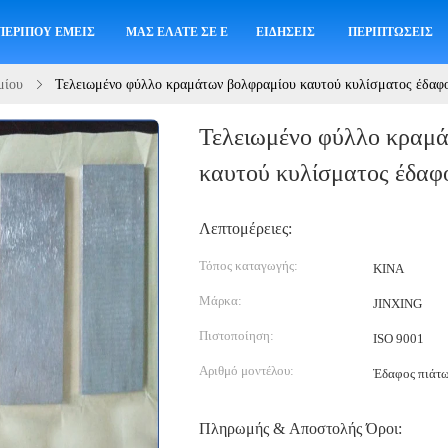
ΠΕΡΊΠΟΥ ΕΜΕΊΣ
ΜΑΣ ΕΛΆΤΕ ΣΕ ΕΠΑΦΉ ΜΕ
ΕΙΔΉΣΕΙΣ
ΠΕΡΙΠΤΏΣΕΙΣ
μίου
Τελειωμένο φύλλο κραμάτων βολφραμίου καυτού κυλίσματος έδαφ
Τελειωμένο φύλλο κραμ
καυτού κυλίσματος έδαφ
Λεπτομέρειες:
Τόπος καταγωγής:
ΚΙΝΑ
Μάρκα:
JINXING
Πιστοποίηση:
ISO 9001
Αριθμό μοντέλου:
Έδαφος πιάτω
Πληρωμής & Αποστολής Όροι: