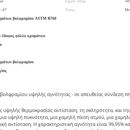
μα
Σημείο τήξης:
34
- 07
Τύπος:
Με
αμάτων βολφραμίου ASTM B760
ο έδαφος φύλλο κραμάτων
υ
μάτων βολφραμίου
γίας
βολφραμίου υψηλής αγνότητας - σε απευθείας σύνδεση π
ς υψηλής θερμοκρασίας αντίσταση, τη σκληρότητα, και τη
 μια υψηλή πυκνότητα, μια χαμηλή πίεση ατμού, μια χαμηλ
ρική αντίσταση. Η χαρακτηριστική αγνότητα είναι 99,95% κ