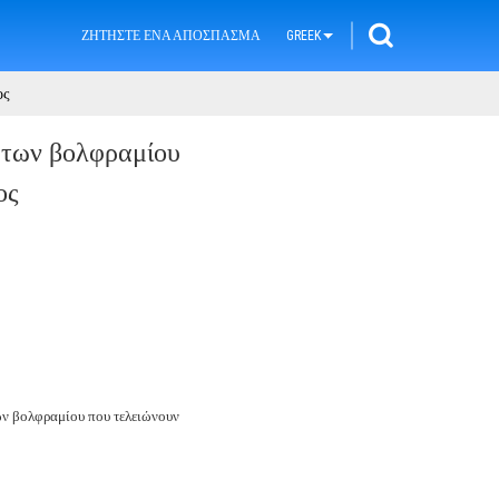
ΖΗΤΉΣΤΕ ΈΝΑ ΑΠΌΣΠΑΣΜΑ
GREEK
ος
άτων βολφραμίου
ος
ν βολφραμίου που τελειώνουν