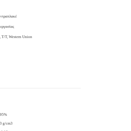
οντραπλακέ
 εργασίας
, T/T, Western Union
.95%
3 g/cm3