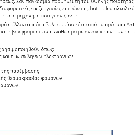
ιτήσεως. Σαν παγκόσμιο προμηθευτή του υψηλής ποιότητα
ιαφορετικές επεξεργασίες επιφάνειας: hot-rolled αλκαλικ
αι στη μηχανή, ή που γυαλίζονται.
ά φύλλα/τα πιάτα βολφραμίου κάτω από τα πρότυπα ASTM 
πιάτα βολφραμίου είναι διαθέσιμα με αλκαλικό πλυμένο ή 
χρησιμοποιηθούν όπως:
ς και των σωλήνων ηλεκτρονίων
ι της παρέμβασης
ηλής θερμοκρασίας φούρνων
φούρνων.