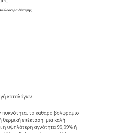
10 °C
ταλλουργία δύναμης
ηγή καταλόγων
ν πυκνότητα. το καθαρό βολφράμιο
ή θερμική επέκταση, μια καλή
αι η υψηλότερη αγνότητα 99,99% ή