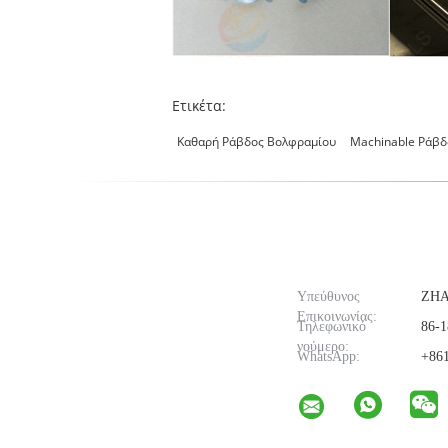
Ετικέτα:
Καθαρή Ράβδος Βολφραμίου
Machinable Ράβδ
Υπεύθυνος
ZH
Επικοινωνίας:
Τηλεφωνικό
86-1
νούμερο:
WhatsApp:
+861