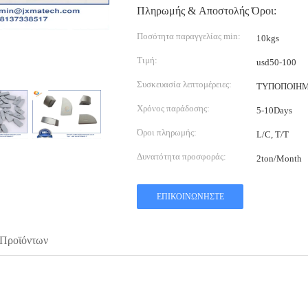
Πληρωμής & Αποστολής Όροι:
Ποσότητα παραγγελίας min:
10kgs
Τιμή:
usd50-100
Συσκευασία λεπτομέρειες:
ΤΥΠΟΠΟΙΗΜ
Χρόνος παράδοσης:
5-10Days
Όροι πληρωμής:
L/C, T/T
Δυνατότητα προσφοράς:
2ton/Month
ΕΠΙΚΟΙΝΩΝΉΣΤΕ
 Προϊόντων