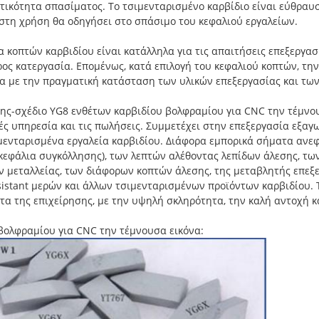
τικότητα σπασίματος. Το τσιμενταρισμένο καρβίδιο είναι εύθραυστ
στη χρήση θα οδηγήσει στο σπάσιμο του κεφαλιού εργαλείων.
 κοπτών καρβιδίου είναι κατάλληλα για τις απαιτήσεις επεξεργασ
ς κατεργασία. Επομένως, κατά επιλογή του κεφαλιού κοπτών, την
 με την πραγματική κατάσταση των υλικών επεξεργασίας και των
λάτης-σχέδιο YG8 ενθέτων καρβιδίου βολφραμίου για CNC την τέμ
ές υπηρεσία και τις πωλήσεις. Συμμετέχει στην επεξεργασία εξαγ
ενταρισμένα εργαλεία καρβιδίου. Διάφορα εμπορικά σήματα ανεφ
κεφάλια συγκόλλησης), των λεπτών αλέθοντας λεπίδων άλεσης, τω
ν μεταλλείας, των διάφορων κοπτών άλεσης, της μεταβλητής επεξε
stant μερών και άλλων τσιμενταρισμένων προϊόντων καρβιδίου. 
ντα της επιχείρησης, με την υψηλή σκληρότητα, την καλή αντοχή κ
βολφραμίου για CNC την τέμνουσα εικόνα: