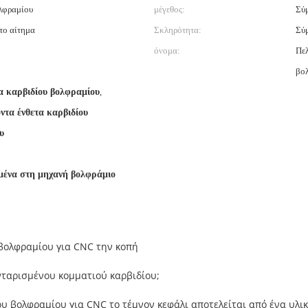
λφραμίου
μέγεθος:
Σύμ
το αίτημα
Σκληρότητα:
Σύμ
όνομα:
Πελ
βο
α καρβιδίου βολφραμίου
,
ντα ένθετα καρβιδίου
υ
μένα στη μηχανή βολφράμιο
βολφραμίου για CNC την κοπή
νταρισμένου κομματιού καρβιδίου;
ου βολφραμίου για CNC το τέμνον κεφάλι αποτελείται από ένα υλ