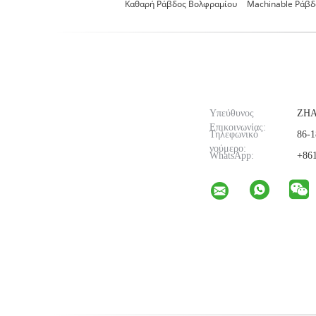
Καθαρή Ράβδος Βολφραμίου
Machinable Ράβδ
Υπεύθυνος
ZH
Επικοινωνίας:
Τηλεφωνικό
86-1
νούμερο:
WhatsApp:
+861