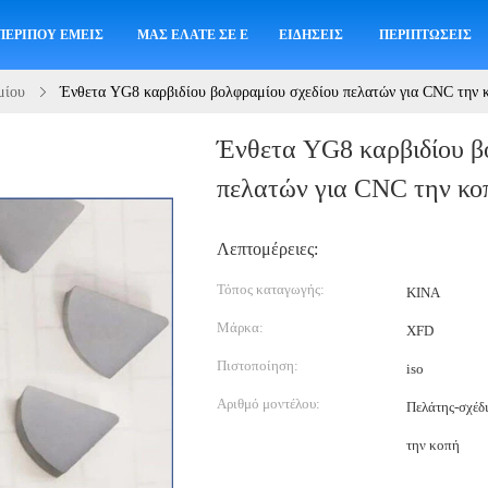
ΠΕΡΊΠΟΥ ΕΜΕΊΣ
ΜΑΣ ΕΛΆΤΕ ΣΕ ΕΠΑΦΉ ΜΕ
ΕΙΔΉΣΕΙΣ
ΠΕΡΙΠΤΏΣΕΙΣ
μίου
Ένθετα YG8 καρβιδίου βολφραμίου σχεδίου πελατών για CNC την 
Ένθετα YG8 καρβιδίου β
πελατών για CNC την κο
Λεπτομέρειες:
Τόπος καταγωγής:
ΚΙΝΑ
Μάρκα:
XFD
Πιστοποίηση:
iso
Αριθμό μοντέλου:
Πελάτης-σχέδ
την κοπή