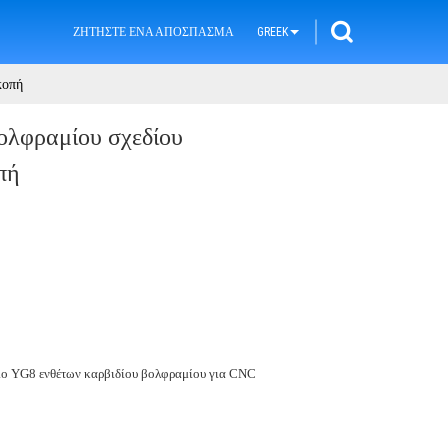
ΖΗΤΉΣΤΕ ΈΝΑ ΑΠΌΣΠΑΣΜΑ
GREEK
κοπή
ολφραμίου σχεδίου
πή
ιο YG8 ενθέτων καρβιδίου βολφραμίου για CNC