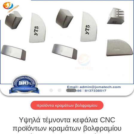
CO
LTD.
All
Rights
Reserved.
Developed
by
ECER
ΣΠΊΤΙ
ΠΡΟΪΌΝΤΑ
ΠΕΡΊΠΟΥ
ΕΜΕΊΣ
ΓΎΡΟΣ
ΕΡΓΟΣΤΑΣΊΩΝ
προϊόντα κραμάτων βολφραμίου
Υψηλά τέμνοντα κεφάλια CNC
ΜΑΣ
προϊόντων κραμάτων βολφραμίου