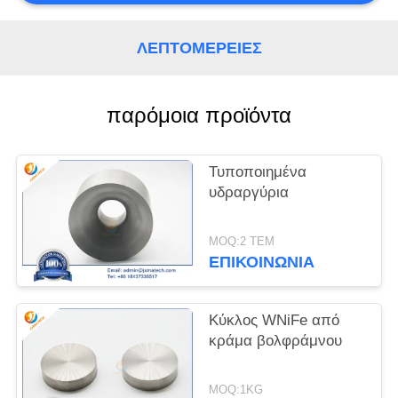
PRIVACY
ΛΕΠΤΟΜΈΡΕΙΕΣ
POLICY
παρόμοια προϊόντα
Τυποποιημένα
υδραργύρια
MOQ:2 ΤΕΜ
ΕΠΙΚΟΙΝΩΝΊΑ
Κύκλος WNiFe από
κράμα βολφράμνου
MOQ:1KG