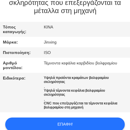
ΕΛΆΤΕ
σκληρότητας που επεξεργάζονται τα
μέταλλα στη μηχανή
ΣΕ
ΕΠΑΦΉ
Τόπος
ΚΙΝΑ
ΜΕ
καταγωγής:
Μάρκα:
Jinxing
ΕΙΔΉΣΕΙΣ
Πιστοποίηση:
ISO
Αριθμό
Τέμνοντα κεφάλια καρβιδίου βολφραμίου
ΠΕΡΙΠΤΏΣΕΙΣ
μοντέλου:
Ειδικότερα:
Υψηλά προϊόντα κραμάτων βολφραμίου
σκληρότητας
ΖΗΤΉΣΤΕ
,
Υψηλά τέμνοντα κεφάλια βολφραμίου
ΈΝΑ
σκληρότητας
,
ΑΠΌΣΠΑΣΜΑ
CNC που επεξεργάζεται τα τέμνοντα κεφάλια
βολφραμίου στη μηχανή
SITEMAP
ΕΠΑΦΉ!