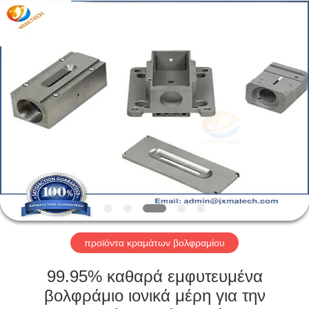
CO
LTD.
All
Rights
Reserved.
Developed
by
ECER
ΣΠΊΤΙ
ΠΡΟΪΌΝΤΑ
ΠΕΡΊΠΟΥ
ΕΜΕΊΣ
ΓΎΡΟΣ
ΕΡΓΟΣΤΑΣΊΩΝ
προϊόντα κραμάτων βολφραμίου
99.95% καθαρά εμφυτευμένα
ΜΑΣ
βολφράμιο ιονικά μέρη για την