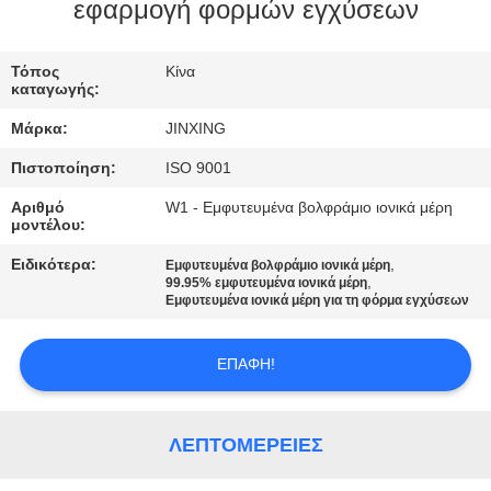
ΕΛΆΤΕ
εφαρμογή φορμών εγχύσεων
ΣΕ
Τόπος
Κίνα
ΕΠΑΦΉ
καταγωγής:
ΜΕ
Μάρκα:
JINXING
Πιστοποίηση:
ISO 9001
ΕΙΔΉΣΕΙΣ
Αριθμό
W1 - Εμφυτευμένα βολφράμιο ιονικά μέρη
μοντέλου:
ΠΕΡΙΠΤΏΣΕΙΣ
Ειδικότερα:
,
Εμφυτευμένα βολφράμιο ιονικά μέρη
,
99.95% εμφυτευμένα ιονικά μέρη
Εμφυτευμένα ιονικά μέρη για τη φόρμα εγχύσεων
ΖΗΤΉΣΤΕ
ΈΝΑ
ΕΠΑΦΉ!
ΑΠΌΣΠΑΣΜΑ
ΛΕΠΤΟΜΈΡΕΙΕΣ
SITEMAP