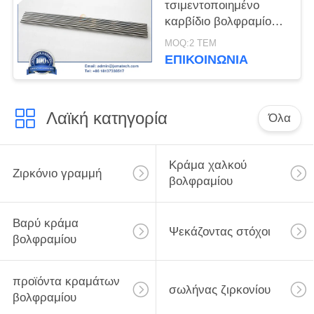
τσιμεντοποιημένο
καρβίδιο βολφραμίου
YG8
MOQ:2 ΤΕΜ
ΕΠΙΚΟΙΝΩΝΊΑ
Λαϊκή κατηγορία
Όλα
Κράμα χαλκού
Ζιρκόνιο γραμμή
βολφραμίου
Βαρύ κράμα
Ψεκάζοντας στόχοι
βολφραμίου
προϊόντα κραμάτων
σωλήνας ζιρκονίου
βολφραμίου