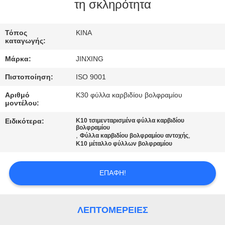
ΕΛΆΤΕ
τη σκληρότητα
ΣΕ
Τόπος
ΚΙΝΑ
ΕΠΑΦΉ
καταγωγής:
ΜΕ
Μάρκα:
JINXING
Πιστοποίηση:
ISO 9001
ΕΙΔΉΣΕΙΣ
Αριθμό
K30 φύλλα καρβιδίου βολφραμίου
μοντέλου:
ΠΕΡΙΠΤΏΣΕΙΣ
Ειδικότερα:
K10 τσιμενταρισμένα φύλλα καρβιδίου
βολφραμίου
,
,
Φύλλα καρβιδίου βολφραμίου αντοχής
K10 μέταλλο φύλλων βολφραμίου
ΖΗΤΉΣΤΕ
ΈΝΑ
ΕΠΑΦΉ!
ΑΠΌΣΠΑΣΜΑ
ΛΕΠΤΟΜΈΡΕΙΕΣ
SITEMAP