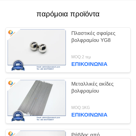
PRIVACY
παρόμοια προϊόντα
POLICY
Πλαστικές σφαίρες
βολφραμίου YG8
MOQ:2 τεμ
ΕΠΙΚΟΙΝΩΝΊΑ
Μεταλλικές ακίδες
βολφραμίου
MOQ:1KG
ΕΠΙΚΟΙΝΩΝΊΑ
Ράβδος από