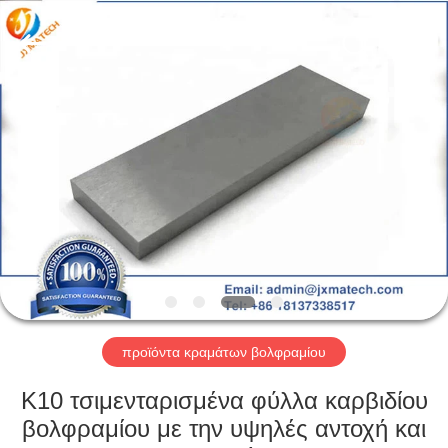
CO
LTD.
All
Rights
Reserved.
Developed
by
ECER
ΣΠΊΤΙ
ΠΡΟΪΌΝΤΑ
ΠΕΡΊΠΟΥ
ΕΜΕΊΣ
ΓΎΡΟΣ
ΕΡΓΟΣΤΑΣΊΩΝ
προϊόντα κραμάτων βολφραμίου
K10 τσιμενταρισμένα φύλλα καρβιδίου
ΜΑΣ
βολφραμίου με την υψηλές αντοχή και