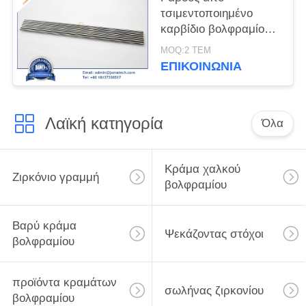
τσιμεντοποιημένο
καρβίδιο βολφραμίου
YG8
MOQ:2 ΤΕΜ
ΕΠΙΚΟΙΝΩΝΊΑ
Λαϊκή κατηγορία
Όλα
Κράμα χαλκού
Ζιρκόνιο γραμμή
βολφραμίου
Βαρύ κράμα
Ψεκάζοντας στόχοι
βολφραμίου
προϊόντα κραμάτων
σωλήνας ζιρκονίου
βολφραμίου