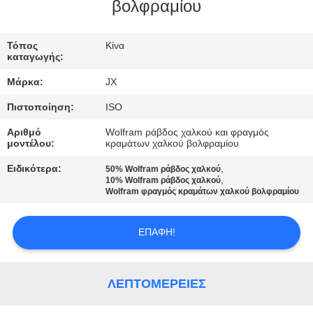
ΕΛΆΤΕ
βολφραμίου
ΣΕ
Τόπος
Κίνα
ΕΠΑΦΉ
καταγωγής:
ΜΕ
Μάρκα:
JX
Πιστοποίηση:
ISO
ΕΙΔΉΣΕΙΣ
Αριθμό
Wolfram ράβδος χαλκού και φραγμός
μοντέλου:
κραμάτων χαλκού βολφραμίου
ΠΕΡΙΠΤΏΣΕΙΣ
Ειδικότερα:
,
50% Wolfram ράβδος χαλκού
,
10% Wolfram ράβδος χαλκού
Wolfram φραγμός κραμάτων χαλκού βολφραμίου
ΖΗΤΉΣΤΕ
ΈΝΑ
ΕΠΑΦΉ!
ΑΠΌΣΠΑΣΜΑ
ΛΕΠΤΟΜΈΡΕΙΕΣ
SITEMAP