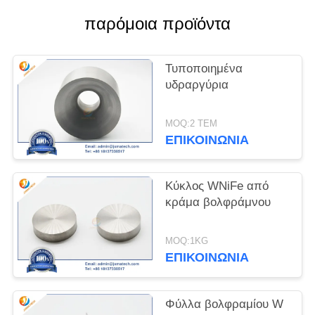
παρόμοια προϊόντα
PRIVACY
POLICY
Τυποποιημένα
υδραργύρια
MOQ:2 ΤΕΜ
ΕΠΙΚΟΙΝΩΝΊΑ
Κύκλος WNiFe από
κράμα βολφράμνου
MOQ:1KG
ΕΠΙΚΟΙΝΩΝΊΑ
Φύλλα βολφραμίου W