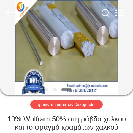
CO
LTD.
All
Rights
Reserved.
Developed
by
ECER
ΣΠΊΤΙ
ΠΡΟΪΌΝΤΑ
ΠΕΡΊΠΟΥ
ΕΜΕΊΣ
ΓΎΡΟΣ
ΕΡΓΟΣΤΑΣΊΩΝ
προϊόντα κραμάτων βολφραμίου
10% Wolfram 50% στη ράβδο χαλκού
ΜΑΣ
και το φραγμό κραμάτων χαλκού