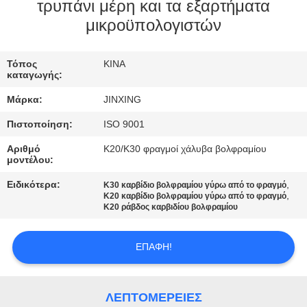
ΕΛΆΤΕ
τρυπάνι μέρη και τα εξαρτήματα
μικροϋπολογιστών
ΣΕ
ΕΠΑΦΉ
Τόπος
ΚΙΝΑ
ΜΕ
καταγωγής:
Μάρκα:
JINXING
ΕΙΔΉΣΕΙΣ
Πιστοποίηση:
ISO 9001
Αριθμό
K20/K30 φραγμοί χάλυβα βολφραμίου
ΠΕΡΙΠΤΏΣΕΙΣ
μοντέλου:
Ειδικότερα:
,
K30 καρβίδιο βολφραμίου γύρω από το φραγμό
,
K20 καρβίδιο βολφραμίου γύρω από το φραγμό
ΖΗΤΉΣΤΕ
K20 ράβδος καρβιδίου βολφραμίου
ΈΝΑ
ΑΠΌΣΠΑΣΜΑ
ΕΠΑΦΉ!
SITEMAP
ΛΕΠΤΟΜΈΡΕΙΕΣ