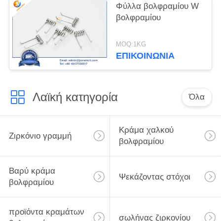
Φύλλα βολφραμίου W
βολφραμίου
MOQ:1KG
ΕΠΙΚΟΙΝΩΝΊΑ
Λαϊκή κατηγορία
Όλα
Κράμα χαλκού
Ζιρκόνιο γραμμή
βολφραμίου
Βαρύ κράμα
Ψεκάζοντας στόχοι
βολφραμίου
προϊόντα κραμάτων
σωλήνας ζιρκονίου