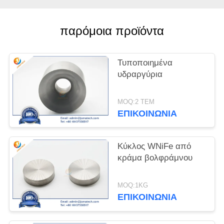
PRIVACY
παρόμοια προϊόντα
POLICY
Τυποποιημένα
υδραργύρια
MOQ:2 ΤΕΜ
ΕΠΙΚΟΙΝΩΝΊΑ
Κύκλος WNiFe από
κράμα βολφράμνου
MOQ:1KG
ΕΠΙΚΟΙΝΩΝΊΑ