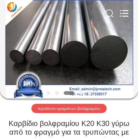
CO
LTD.
All
Rights
Reserved.
Developed
by
ECER
ΣΠΊΤΙ
ΠΡΟΪΌΝΤΑ
ΠΕΡΊΠΟΥ
ΕΜΕΊΣ
ΓΎΡΟΣ
ΕΡΓΟΣΤΑΣΊΩΝ
προϊόντα κραμάτων βολφραμίου
Καρβίδιο βολφραμίου K20 K30 γύρω
ΜΑΣ
από το φραγμό για τα τρυπώντας με