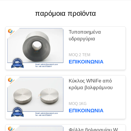
PRIVACY
παρόμοια προϊόντα
POLICY
Τυποποιημένα
υδραργύρια
MOQ:2 ΤΕΜ
ΕΠΙΚΟΙΝΩΝΊΑ
Κύκλος WNiFe από
κράμα βολφράμνου
MOQ:1KG
ΕΠΙΚΟΙΝΩΝΊΑ
Φύλλα βολφραμίου W