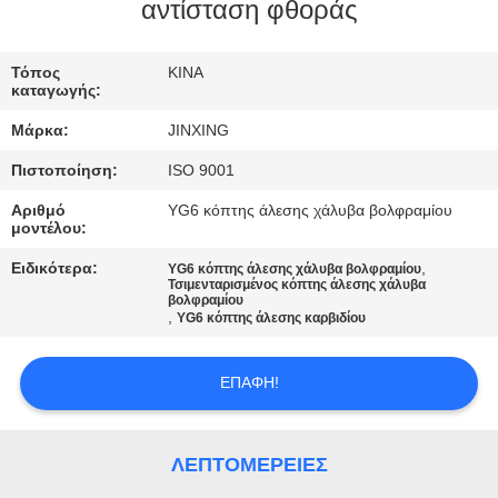
ΕΛΆΤΕ
αντίσταση φθοράς
ΣΕ
Τόπος
ΚΙΝΑ
ΕΠΑΦΉ
καταγωγής:
ΜΕ
Μάρκα:
JINXING
Πιστοποίηση:
ISO 9001
ΕΙΔΉΣΕΙΣ
Αριθμό
YG6 κόπτης άλεσης χάλυβα βολφραμίου
μοντέλου:
ΠΕΡΙΠΤΏΣΕΙΣ
Ειδικότερα:
,
YG6 κόπτης άλεσης χάλυβα βολφραμίου
Τσιμενταρισμένος κόπτης άλεσης χάλυβα
βολφραμίου
,
YG6 κόπτης άλεσης καρβιδίου
ΖΗΤΉΣΤΕ
ΈΝΑ
ΕΠΑΦΉ!
ΑΠΌΣΠΑΣΜΑ
ΛΕΠΤΟΜΈΡΕΙΕΣ
SITEMAP