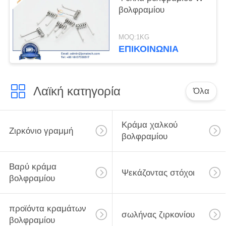
βολφραμίου
MOQ:1KG
ΕΠΙΚΟΙΝΩΝΊΑ
Λαϊκή κατηγορία
Όλα
Κράμα χαλκού
Ζιρκόνιο γραμμή
βολφραμίου
Βαρύ κράμα
Ψεκάζοντας στόχοι
βολφραμίου
προϊόντα κραμάτων
σωλήνας ζιρκονίου
βολφραμίου