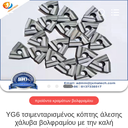
CO
LTD.
All
Rights
Reserved.
Developed
by
ECER
ΣΠΊΤΙ
ΠΡΟΪΌΝΤΑ
ΠΕΡΊΠΟΥ
ΕΜΕΊΣ
ΓΎΡΟΣ
ΕΡΓΟΣΤΑΣΊΩΝ
προϊόντα κραμάτων βολφραμίου
YG6 τσιμενταρισμένος κόπτης άλεσης
ΜΑΣ
χάλυβα βολφραμίου με την καλή