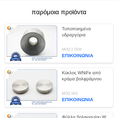
PRIVACY
παρόμοια προϊόντα
POLICY
Τυποποιημένα
υδραργύρια
MOQ:2 ΤΕΜ
ΕΠΙΚΟΙΝΩΝΊΑ
Κύκλος WNiFe από
κράμα βολφράμνου
MOQ:1KG
ΕΠΙΚΟΙΝΩΝΊΑ
Φύλλα βολφραμίου W