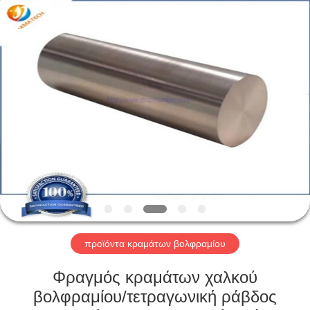
CO
LTD.
All
Rights
Reserved.
Developed
by
ECER
ΣΠΊΤΙ
ΠΡΟΪΌΝΤΑ
ΠΕΡΊΠΟΥ
ΕΜΕΊΣ
ΓΎΡΟΣ
ΕΡΓΟΣΤΑΣΊΩΝ
προϊόντα κραμάτων βολφραμίου
Φραγμός κραμάτων χαλκού
ΜΑΣ
βολφραμίου/τετραγωνική ράβδος