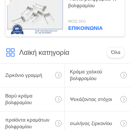
βολφραμίου
MOQ:1KG
ΕΠΙΚΟΙΝΩΝΊΑ
Λαϊκή κατηγορία
Όλα
Κράμα χαλκού
Ζιρκόνιο γραμμή
βολφραμίου
Βαρύ κράμα
Ψεκάζοντας στόχοι
βολφραμίου
προϊόντα κραμάτων
σωλήνας ζιρκονίου
βολφραμίου