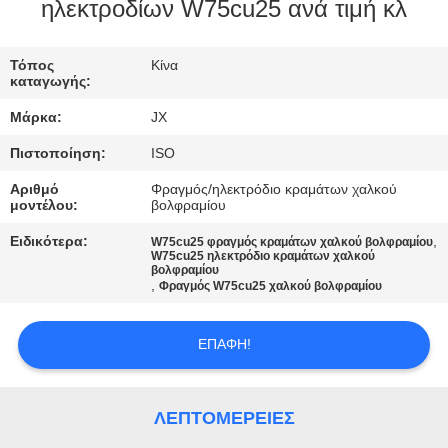
ΕΛΆΤΕ
ηλεκτροδίων W75cu25 ανά τιμή κλ
ΣΕ
Τόπος
Κίνα
ΕΠΑΦΉ
καταγωγής:
ΜΕ
Μάρκα:
JX
Πιστοποίηση:
ISO
ΕΙΔΉΣΕΙΣ
Αριθμό
Φραγμός/ηλεκτρόδιο κραμάτων χαλκού
μοντέλου:
βολφραμίου
ΠΕΡΙΠΤΏΣΕΙΣ
Ειδικότερα:
,
W75cu25 φραγμός κραμάτων χαλκού βολφραμίου
W75cu25 ηλεκτρόδιο κραμάτων χαλκού
βολφραμίου
,
Φραγμός W75cu25 χαλκού βολφραμίου
ΖΗΤΉΣΤΕ
ΈΝΑ
ΕΠΑΦΉ!
ΑΠΌΣΠΑΣΜΑ
ΛΕΠΤΟΜΈΡΕΙΕΣ
SITEMAP