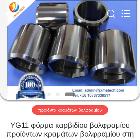
CO
LTD.
All
Rights
Reserved.
Developed
by
ECER
ΣΠΊΤΙ
ΠΡΟΪΌΝΤΑ
ΠΕΡΊΠΟΥ
ΕΜΕΊΣ
ΓΎΡΟΣ
ΕΡΓΟΣΤΑΣΊΩΝ
προϊόντα κραμάτων βολφραμίου
YG11 φόρμα καρβιδίου βολφραμίου
ΜΑΣ
προϊόντων κραμάτων βολφραμίου στη