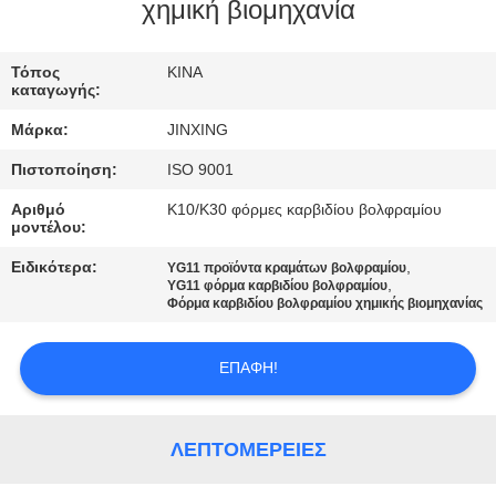
ΕΛΆΤΕ
χημική βιομηχανία
ΣΕ
Τόπος
ΚΙΝΑ
ΕΠΑΦΉ
καταγωγής:
ΜΕ
Μάρκα:
JINXING
Πιστοποίηση:
ISO 9001
ΕΙΔΉΣΕΙΣ
Αριθμό
K10/K30 φόρμες καρβιδίου βολφραμίου
μοντέλου:
ΠΕΡΙΠΤΏΣΕΙΣ
Ειδικότερα:
,
YG11 προϊόντα κραμάτων βολφραμίου
,
YG11 φόρμα καρβιδίου βολφραμίου
Φόρμα καρβιδίου βολφραμίου χημικής βιομηχανίας
ΖΗΤΉΣΤΕ
ΈΝΑ
ΕΠΑΦΉ!
ΑΠΌΣΠΑΣΜΑ
ΛΕΠΤΟΜΈΡΕΙΕΣ
SITEMAP