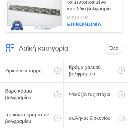
τσιμεντοποιημένο
καρβίδιο βολφραμίου
YG8
MOQ:2 ΤΕΜ
ΕΠΙΚΟΙΝΩΝΊΑ
Λαϊκή κατηγορία
Όλα
Κράμα χαλκού
Ζιρκόνιο γραμμή
βολφραμίου
Βαρύ κράμα
Ψεκάζοντας στόχοι
βολφραμίου
προϊόντα κραμάτων
σωλήνας ζιρκονίου
βολφραμίου