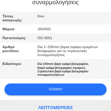
ΕΛΆΤΕ
συναρμολογήσεις
ΣΕ
Τόπος
Κίνα
ΕΠΑΦΉ
καταγωγής:
ΜΕ
Μάρκα:
JINXING
Πιστοποίηση:
ISO 9001
ΕΙΔΉΣΕΙΣ
Αριθμό
Dia 1~100mm βαριά σφαίρα κραμάτων
μοντέλου:
βολφραμίου για τις στρατιωτικές
συναρμολογήσεις
ΠΕΡΙΠΤΏΣΕΙΣ
Ειδικότερα:
,
Dia 100mm βαρύ κράμα βολφραμίου
,
Βαρύ κράμα βολφραμίου σφαιρών
ΖΗΤΉΣΤΕ
Στρατιωτικό βαρύ κράμα βολφραμίου
συναρμολογήσεων
ΈΝΑ
ΑΠΌΣΠΑΣΜΑ
ΕΠΑΦΉ!
SITEMAP
ΛΕΠΤΟΜΈΡΕΙΕΣ