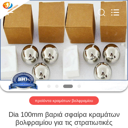
CO
LTD.
All
Rights
Reserved.
Developed
by
ECER
ΣΠΊΤΙ
ΠΡΟΪΌΝΤΑ
ΠΕΡΊΠΟΥ
ΕΜΕΊΣ
ΓΎΡΟΣ
ΕΡΓΟΣΤΑΣΊΩΝ
προϊόντα κραμάτων βολφραμίου
Dia 100mm βαριά σφαίρα κραμάτων
ΜΑΣ
βολφραμίου για τις στρατιωτικές