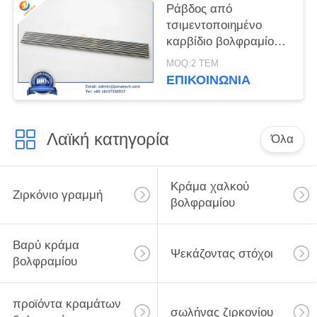
Ράβδος από
τσιμεντοποιημένο
καρβίδιο βολφραμίου
YG8
MOQ:2 ΤΕΜ
ΕΠΙΚΟΙΝΩΝΊΑ
Λαϊκή κατηγορία
Όλα
Κράμα χαλκού
Ζιρκόνιο γραμμή
βολφραμίου
Βαρύ κράμα
Ψεκάζοντας στόχοι
βολφραμίου
προϊόντα κραμάτων
σωλήνας ζιρκονίου