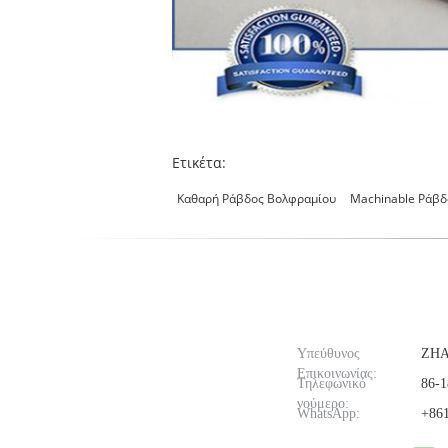
Ετικέτα:
Καθαρή Ράβδος Βολφραμίου
Machinable Ράβδ
Υπεύθυνος
ZH
Επικοινωνίας:
Τηλεφωνικό
86-1
νούμερο:
WhatsApp:
+861