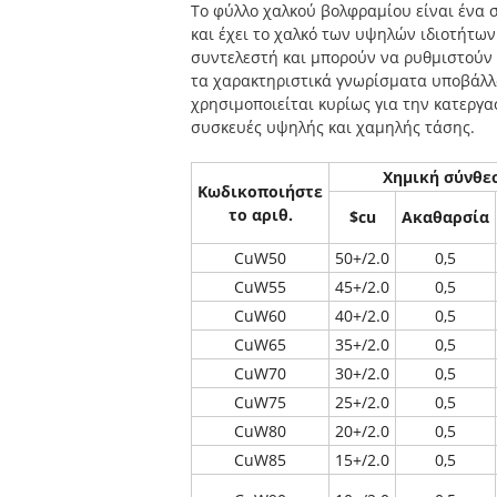
Το φύλλο χαλκού βολφραμίου είναι ένα 
και έχει το χαλκό των υψηλών ιδιοτήτων
συντελεστή και μπορούν να ρυθμιστούν 
τα χαρακτηριστικά γνωρίσματα υποβάλλο
χρησιμοποιείται κυρίως για την κατεργ
συσκευές υψηλής και χαμηλής τάσης.
Χημική σύνθε
Κωδικοποιήστε
το αριθ.
$cu
Ακαθαρσία
CuW50
50+/2.0
0,5
CuW55
45+/2.0
0,5
CuW60
40+/2.0
0,5
CuW65
35+/2.0
0,5
CuW70
30+/2.0
0,5
CuW75
25+/2.0
0,5
CuW80
20+/2.0
0,5
CuW85
15+/2.0
0,5