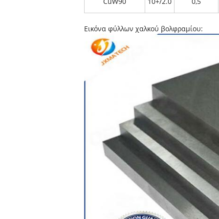
CuW90
10+/2.0
0,5
Εικόνα φύλλων χαλκού βολφραμίου: