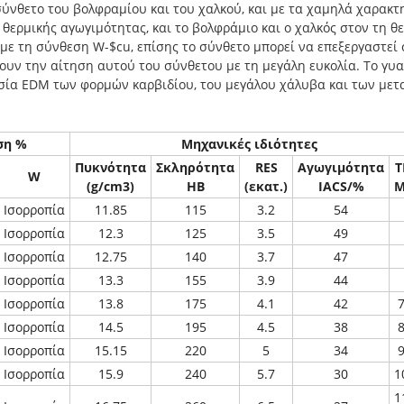
σύνθετο του βολφραμίου και του χαλκού, και με τα χαμηλά χαρακτ
 θερμικής αγωγιμότητας, και το βολφράμιο και ο χαλκός στον τη 
με τη σύνθεση W-$cu, επίσης το σύνθετο μπορεί να επεξεργαστεί
υν την αίτηση αυτού του σύνθετου με τη μεγάλη ευκολία. Το γυ
ασία EDM των φορμών καρβιδίου, του μεγάλου χάλυβα και των μετ
ση %
Μηχανικές ιδιότητες
Πυκνότητα
Σκληρότητα
RES
Αγωγιμότητα
T
W
(g/cm3)
HB
(εκατ.)
IACS/%
M
Ισορροπία
11.85
115
3.2
54
Ισορροπία
12.3
125
3.5
49
Ισορροπία
12.75
140
3.7
47
Ισορροπία
13.3
155
3.9
44
Ισορροπία
13.8
175
4.1
42
Ισορροπία
14.5
195
4.5
38
Ισορροπία
15.15
220
5
34
Ισορροπία
15.9
240
5.7
30
1
1