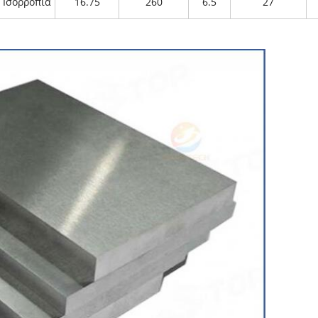
Ισορροπία
16.75
260
6.5
27