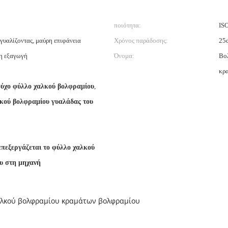
ποιότητα:
IS
 γυαλίζοντας, μαύρη επιφάνεια
Χρόνος παράδοσης:
25
η εξαγωγή
Όνομα:
Βο
κρα
ύχο φύλλο χαλκού βολφραμίου
,
κού βολφραμίου γυαλάδας του
πεξεργάζεται το φύλλο χαλκού
υ στη μηχανή
αλκού βολφραμίου κραμάτων βολφραμίου