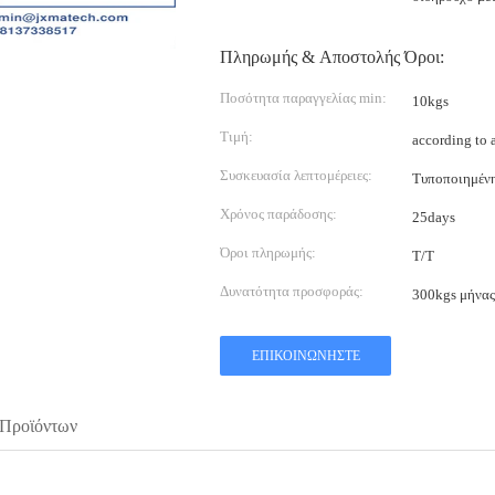
Πληρωμής & Αποστολής Όροι:
Ποσότητα παραγγελίας min:
10kgs
Τιμή:
according to 
Συσκευασία λεπτομέρειες:
Τυποποιημέν
Χρόνος παράδοσης:
25days
Όροι πληρωμής:
T/T
Δυνατότητα προσφοράς:
300kgs μήνας
ΕΠΙΚΟΙΝΩΝΉΣΤΕ
 Προϊόντων