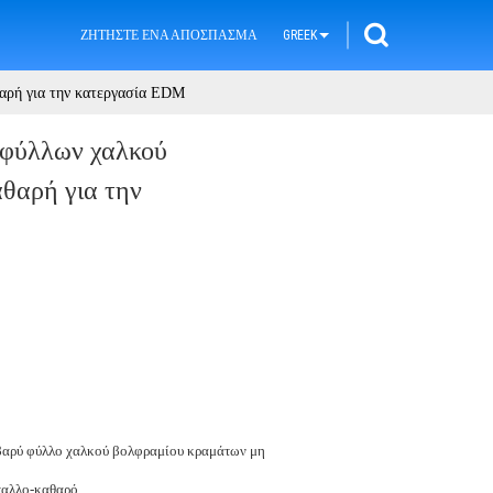
ΖΗΤΉΣΤΕ ΈΝΑ ΑΠΌΣΠΑΣΜΑ
GREEK
αρή για την κατεργασία EDM
 φύλλων χαλκού
θαρή για την
αρύ φύλλο χαλκού βολφραμίου κραμάτων μη
ταλλο-καθαρό