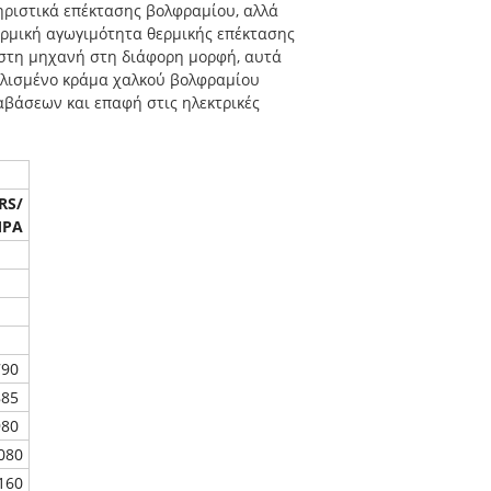
ηριστικά επέκτασης βολφραμίου, αλλά
θερμική αγωγιμότητα θερμικής επέκτασης
 στη μηχανή στη διάφορη μορφή, αυτά
αλισμένο κράμα χαλκού βολφραμίου
αβάσεων και επαφή στις ηλεκτρικές
RS/
PA
790
885
980
080
160