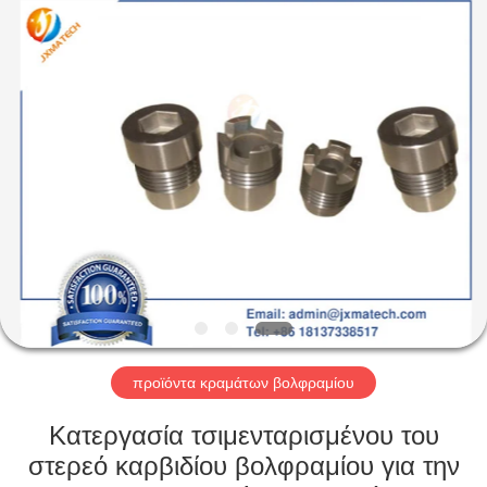
CO
LTD.
All
Rights
Reserved.
Developed
by
ECER
ΣΠΊΤΙ
ΠΡΟΪΌΝΤΑ
ΠΕΡΊΠΟΥ
ΕΜΕΊΣ
ΓΎΡΟΣ
ΕΡΓΟΣΤΑΣΊΩΝ
προϊόντα κραμάτων βολφραμίου
Κατεργασία τσιμενταρισμένου του
ΜΑΣ
στερεό καρβιδίου βολφραμίου για την