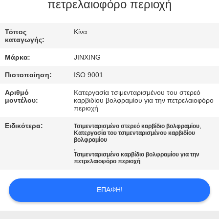
ΕΛΆΤΕ
πετρελαιοφόρο περιοχή
ΣΕ
Τόπος
Κίνα
ΕΠΑΦΉ
καταγωγής:
ΜΕ
Μάρκα:
JINXING
Πιστοποίηση:
ISO 9001
ΕΙΔΉΣΕΙΣ
Αριθμό
Κατεργασία τσιμενταρισμένου του στερεό
μοντέλου:
καρβιδίου βολφραμίου για την πετρελαιοφόρο
περιοχή
ΠΕΡΙΠΤΏΣΕΙΣ
Ειδικότερα:
,
Τσιμενταρισμένο στερεό καρβίδιο βολφραμίου
Κατεργασία του τσιμενταρισμένου καρβιδίου
βολφραμίου
ΖΗΤΉΣΤΕ
,
Τσιμενταρισμένο καρβίδιο βολφραμίου για την
ΈΝΑ
πετρελαιοφόρο περιοχή
ΑΠΌΣΠΑΣΜΑ
ΕΠΑΦΉ!
SITEMAP