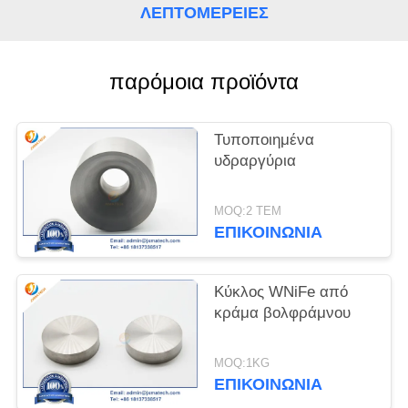
ΛΕΠΤΟΜΈΡΕΙΕΣ
PRIVACY
POLICY
παρόμοια προϊόντα
Τυποποιημένα
υδραργύρια
MOQ:2 ΤΕΜ
ΕΠΙΚΟΙΝΩΝΊΑ
Κύκλος WNiFe από
κράμα βολφράμνου
MOQ:1KG
ΕΠΙΚΟΙΝΩΝΊΑ