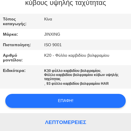
ΕΛΆΤΕ
κύβους υψηλής ταχύτητας
ΣΕ
Τόπος
Κίνα
ΕΠΑΦΉ
καταγωγής:
ΜΕ
Μάρκα:
JINXING
Πιστοποίηση:
ISO 9001
ΕΙΔΉΣΕΙΣ
Αριθμό
K20 - Φύλλο καρβιδίου βολφραμίου
μοντέλου:
ΠΕΡΙΠΤΏΣΕΙΣ
Ειδικότερα:
,
K30 φύλλο καρβιδίου βολφραμίου
Φύλλο καρβιδίου βολφραμίου κύβων υψηλής
ταχύτητας
,
93 φύλλο καρβιδίου βολφραμίου HAR
ΖΗΤΉΣΤΕ
ΈΝΑ
ΕΠΑΦΉ!
ΑΠΌΣΠΑΣΜΑ
ΛΕΠΤΟΜΈΡΕΙΕΣ
SITEMAP