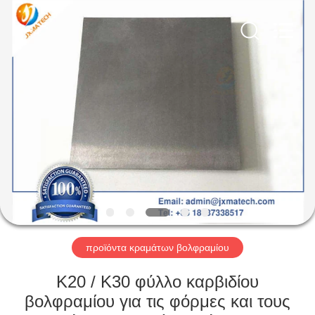
CO
LTD.
All
Rights
Reserved.
Developed
by
ECER
ΣΠΊΤΙ
ΠΡΟΪΌΝΤΑ
ΠΕΡΊΠΟΥ
ΕΜΕΊΣ
ΓΎΡΟΣ
ΕΡΓΟΣΤΑΣΊΩΝ
προϊόντα κραμάτων βολφραμίου
K20 / K30 φύλλο καρβιδίου
ΜΑΣ
βολφραμίου για τις φόρμες και τους