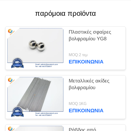
PRIVACY
παρόμοια προϊόντα
POLICY
Πλαστικές σφαίρες
βολφραμίου YG8
MOQ:2 τεμ
ΕΠΙΚΟΙΝΩΝΊΑ
Μεταλλικές ακίδες
βολφραμίου
MOQ:1KG
ΕΠΙΚΟΙΝΩΝΊΑ
Ράβδος από