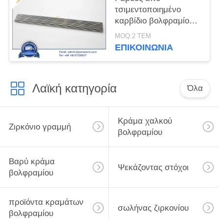
τσιμεντοποιημένο
καρβίδιο βολφραμίου
YG8
MOQ:2 ΤΕΜ
ΕΠΙΚΟΙΝΩΝΊΑ
Λαϊκή κατηγορία
Όλα
Κράμα χαλκού
Ζιρκόνιο γραμμή
βολφραμίου
Βαρύ κράμα
Ψεκάζοντας στόχοι
βολφραμίου
προϊόντα κραμάτων
σωλήνας ζιρκονίου
βολφραμίου