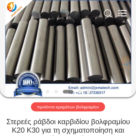
CO
LTD.
All
Rights
Reserved.
Developed
by
ECER
ΣΠΊΤΙ
ΠΡΟΪΌΝΤΑ
ΠΕΡΊΠΟΥ
ΕΜΕΊΣ
ΓΎΡΟΣ
ΕΡΓΟΣΤΑΣΊΩΝ
προϊόντα κραμάτων βολφραμίου
Στερεές ράβδοι καρβιδίου βολφραμίου
ΜΑΣ
K20 K30 για τη σχηματοποίηση και