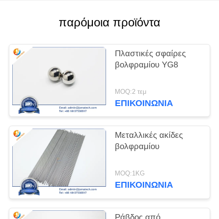
PRIVACY
παρόμοια προϊόντα
POLICY
Πλαστικές σφαίρες
βολφραμίου YG8
MOQ:2 τεμ
ΕΠΙΚΟΙΝΩΝΊΑ
Μεταλλικές ακίδες
βολφραμίου
MOQ:1KG
ΕΠΙΚΟΙΝΩΝΊΑ
Ράβδος από