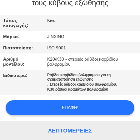
ΕΛΆΤΕ
τους κύβους εξώθησης
ΣΕ
Τόπος
Κίνα
ΕΠΑΦΉ
καταγωγής:
ΜΕ
Μάρκα:
JINXING
Πιστοποίηση:
ISO 9001
ΕΙΔΉΣΕΙΣ
Αριθμό
K20/K30 - στερεές ράβδοι καρβιδίου
μοντέλου:
βολφραμίου
ΠΕΡΙΠΤΏΣΕΙΣ
Ειδικότερα:
Ράβδοι καρβιδίου βολφραμίου για τη
σχηματοποίηση εξώθησης
,
,
Στερεές ράβδοι καρβιδίου βολφραμίου
K30 ράβδοι κραμάτων βολφραμίου
ΖΗΤΉΣΤΕ
ΈΝΑ
ΕΠΑΦΉ!
ΑΠΌΣΠΑΣΜΑ
ΛΕΠΤΟΜΈΡΕΙΕΣ
SITEMAP