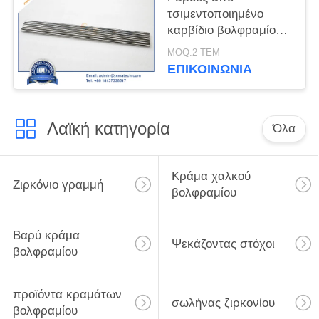
τσιμεντοποιημένο
καρβίδιο βολφραμίου
YG8
MOQ:2 ΤΕΜ
ΕΠΙΚΟΙΝΩΝΊΑ
Λαϊκή κατηγορία
Όλα
Κράμα χαλκού
Ζιρκόνιο γραμμή
βολφραμίου
Βαρύ κράμα
Ψεκάζοντας στόχοι
βολφραμίου
προϊόντα κραμάτων
σωλήνας ζιρκονίου
βολφραμίου