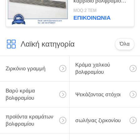
καρβίδιο βολφραμίου
YG8
MOQ:2 ΤΕΜ
ΕΠΙΚΟΙΝΩΝΊΑ
Λαϊκή κατηγορία
Όλα
Κράμα χαλκού
Ζιρκόνιο γραμμή
βολφραμίου
Βαρύ κράμα
Ψεκάζοντας στόχοι
βολφραμίου
προϊόντα κραμάτων
σωλήνας ζιρκονίου
βολφραμίου