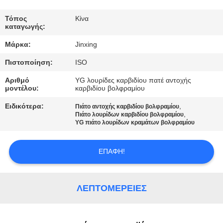
ΕΛΆΤΕ
ΣΕ
Τόπος
Κίνα
καταγωγής:
ΕΠΑΦΉ
Μάρκα:
Jinxing
ΜΕ
Πιστοποίηση:
ISO
Αριθμό
YG λουρίδες καρβιδίου πατέ αντοχής
ΕΙΔΉΣΕΙΣ
μοντέλου:
καρβιδίου βολφραμίου
Ειδικότερα:
,
Πιάτο αντοχής καρβιδίου βολφραμίου
ΠΕΡΙΠΤΏΣΕΙΣ
,
Πιάτο λουρίδων καρβιδίου βολφραμίου
YG πιάτο λουρίδων κραμάτων βολφραμίου
ΖΗΤΉΣΤΕ
ΕΠΑΦΉ!
ΈΝΑ
ΑΠΌΣΠΑΣΜΑ
ΛΕΠΤΟΜΈΡΕΙΕΣ
SITEMAP