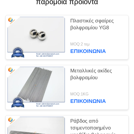
παρόμοια προϊόντα
PRIVACY
POLICY
Πλαστικές σφαίρες
βολφραμίου YG8
MOQ:2 τεμ
ΕΠΙΚΟΙΝΩΝΊΑ
Μεταλλικές ακίδες
βολφραμίου
MOQ:1KG
ΕΠΙΚΟΙΝΩΝΊΑ
Ράβδος από
τσιμεντοποιημένο