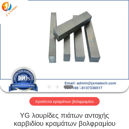
CO
LTD.
All
Rights
Reserved.
Developed
by
ECER
ΣΠΊΤΙ
ΠΡΟΪΌΝΤΑ
ΠΕΡΊΠΟΥ
ΕΜΕΊΣ
ΓΎΡΟΣ
ΕΡΓΟΣΤΑΣΊΩΝ
προϊόντα κραμάτων βολφραμίου
YG λουρίδες πιάτων αντοχής
ΜΑΣ
καρβιδίου κραμάτων βολφραμίου