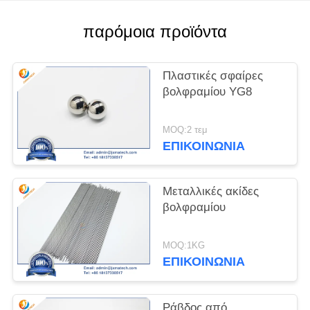
PRIVACY
παρόμοια προϊόντα
POLICY
Πλαστικές σφαίρες
βολφραμίου YG8
MOQ:2 τεμ
ΕΠΙΚΟΙΝΩΝΊΑ
Μεταλλικές ακίδες
βολφραμίου
MOQ:1KG
ΕΠΙΚΟΙΝΩΝΊΑ
Ράβδος από