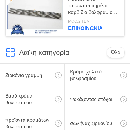
τσιμεντοποιημένο
καρβίδιο βολφραμίου
YG8
MOQ:2 ΤΕΜ
ΕΠΙΚΟΙΝΩΝΊΑ
Λαϊκή κατηγορία
Όλα
Κράμα χαλκού
Ζιρκόνιο γραμμή
βολφραμίου
Βαρύ κράμα
Ψεκάζοντας στόχοι
βολφραμίου
προϊόντα κραμάτων
σωλήνας ζιρκονίου
βολφραμίου