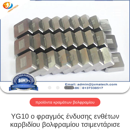
CO
LTD.
All
Rights
Reserved.
Developed
by
ECER
ΣΠΊΤΙ
ΠΡΟΪΌΝΤΑ
ΠΕΡΊΠΟΥ
ΕΜΕΊΣ
ΓΎΡΟΣ
ΕΡΓΟΣΤΑΣΊΩΝ
προϊόντα κραμάτων βολφραμίου
YG10 ο φραγμός ένδυσης ενθέτων
ΜΑΣ
καρβιδίου βολφραμίου τσιμεντάρισε