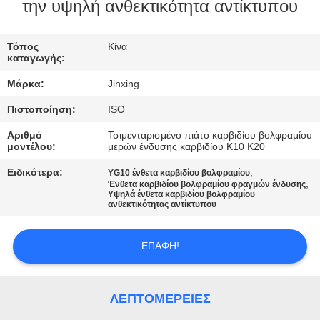
ΕΛΆΤΕ
την υψηλή ανθεκτικότητα αντίκτυπου
ΣΕ
Τόπος
Κίνα
ΕΠΑΦΉ
καταγωγής:
ΜΕ
Μάρκα:
Jinxing
Πιστοποίηση:
ISO
ΕΙΔΉΣΕΙΣ
Αριθμό
Τσιμενταρισμένο πιάτο καρβιδίου βολφραμίου
μοντέλου:
μερών ένδυσης καρβιδίου K10 K20
ΠΕΡΙΠΤΏΣΕΙΣ
Ειδικότερα:
,
YG10 ένθετα καρβιδίου βολφραμίου
,
Ένθετα καρβιδίου βολφραμίου φραγμών ένδυσης
Υψηλά ένθετα καρβιδίου βολφραμίου
ανθεκτικότητας αντίκτυπου
ΖΗΤΉΣΤΕ
ΈΝΑ
ΕΠΑΦΉ!
ΑΠΌΣΠΑΣΜΑ
ΛΕΠΤΟΜΈΡΕΙΕΣ
SITEMAP