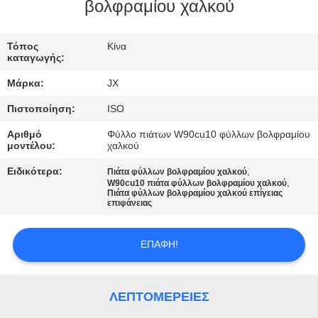
ΕΛΆΤΕ
βολφραμίου χαλκού
ΣΕ
Τόπος
Κίνα
ΕΠΑΦΉ
καταγωγής:
ΜΕ
Μάρκα:
JX
Πιστοποίηση:
ISO
ΕΙΔΉΣΕΙΣ
Αριθμό
Φύλλο πιάτων W90cu10 φύλλων βολφραμίου
μοντέλου:
χαλκού
ΠΕΡΙΠΤΏΣΕΙΣ
Ειδικότερα:
,
Πιάτα φύλλων βολφραμίου χαλκού
,
W90cu10 πιάτα φύλλων βολφραμίου χαλκού
Πιάτα φύλλων βολφραμίου χαλκού επίγειας
επιφάνειας
ΖΗΤΉΣΤΕ
ΈΝΑ
ΕΠΑΦΉ!
ΑΠΌΣΠΑΣΜΑ
ΛΕΠΤΟΜΈΡΕΙΕΣ
SITEMAP