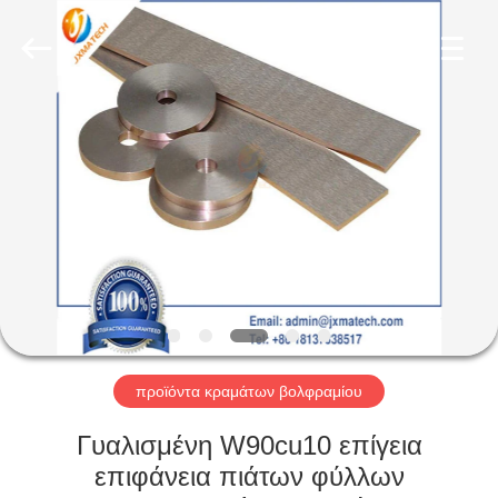
CO
LTD.
All
Rights
Reserved.
Developed
by
ECER
ΣΠΊΤΙ
ΠΡΟΪΌΝΤΑ
ΠΕΡΊΠΟΥ
ΕΜΕΊΣ
ΓΎΡΟΣ
ΕΡΓΟΣΤΑΣΊΩΝ
προϊόντα κραμάτων βολφραμίου
Γυαλισμένη W90cu10 επίγεια
ΜΑΣ
επιφάνεια πιάτων φύλλων