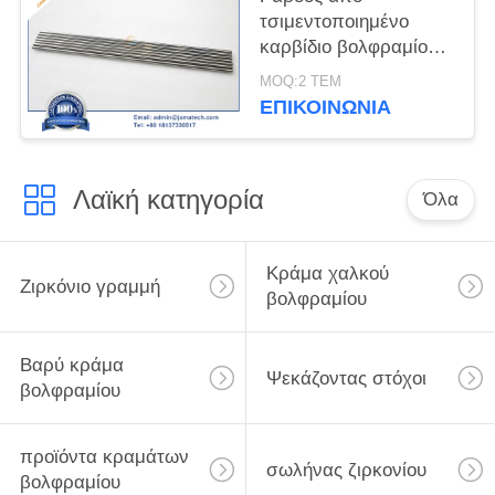
τσιμεντοποιημένο
καρβίδιο βολφραμίου
YG8
MOQ:2 ΤΕΜ
ΕΠΙΚΟΙΝΩΝΊΑ
Λαϊκή κατηγορία
Όλα
Κράμα χαλκού
Ζιρκόνιο γραμμή
βολφραμίου
Βαρύ κράμα
Ψεκάζοντας στόχοι
βολφραμίου
προϊόντα κραμάτων
σωλήνας ζιρκονίου
βολφραμίου