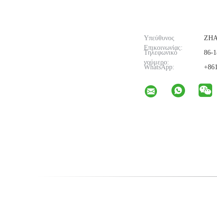
Υπεύθυνος
ZH
Επικοινωνίας:
Τηλεφωνικό
86-1
νούμερο:
WhatsApp:
+861