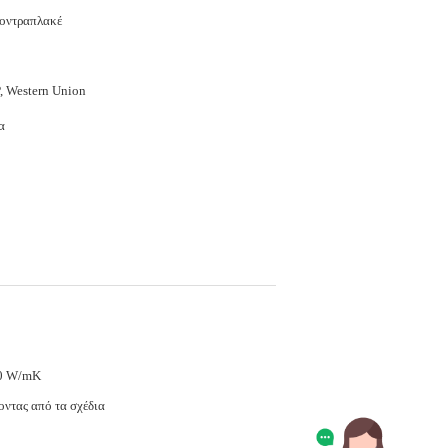
κοντραπλακέ
, Western Union
α
0 W/mK
οντας από τα σχέδια