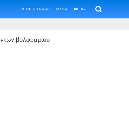
ΖΗΤΉΣΤΕ ΈΝΑ ΑΠΌΣΠΑΣΜΑ
GREEK
όντων βολφραμίου