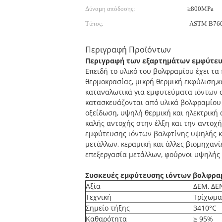
Δύναμη απόδοσης:
≥800MPa
Τύπος:
ASTM B76
Περιγραφή Προϊόντων
Περιγραφή των εξαρτημάτων εμφύτευ
Επειδή το υλικό του βολφραμίου έχει τ
θερμοκρασίας, μικρή θερμική εκφύλιση,κ
καταναλωτικά για εμφυτεύματα ιόντων
κατασκευάζονται από υλικά βολφραμίου 
οξείδωση, υψηλή θερμική και ηλεκτρική
καλής αντοχής στην έλξη και την αντοχ
εμφύτευσης ιόντων βαλφτίνης υψηλής κ
μετάλλων, κεραμική και άλλες βιομηχανί
επεξεργασία μετάλλων, φούρνοι υψηλής 
Συσκευές εμφύτευσης ιόντων βολφρα
Αξία
ΔΕΜ, ΔΕ
Τεχνική
Τρίχωμα
Σημείο τήξης
3410°C
Καθαρότητα
≥ 95%