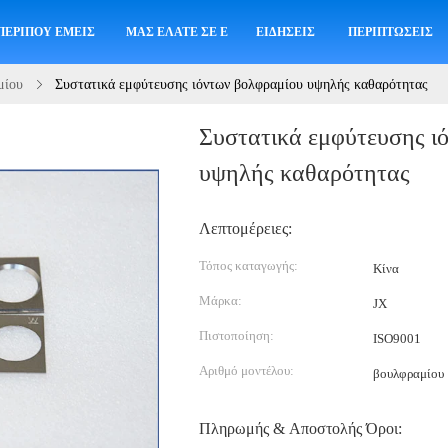
ΠΕΡΊΠΟΥ ΕΜΕΊΣ
ΜΑΣ ΕΛΆΤΕ ΣΕ ΕΠΑΦΉ ΜΕ
ΕΙΔΉΣΕΙΣ
ΠΕΡΙΠΤΏΣΕΙΣ
μίου
Συστατικά εμφύτευσης ιόντων βολφραμίου υψηλής καθαρότητας
Συστατικά εμφύτευσης ι
υψηλής καθαρότητας
Λεπτομέρειες:
Τόπος καταγωγής:
Κίνα
Μάρκα:
JX
Πιστοποίηση:
ISO9001
Αριθμό μοντέλου:
βουλφραμίου
Πληρωμής & Αποστολής Όροι: