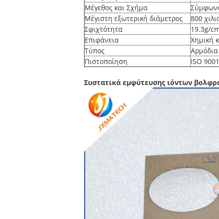
Μέγεθος και Σχήμα
Σύμφωνα
Μέγιστη εξωτερική διάμετρος
800 χιλι
Σφιχτότητα
19.3g/c
Επιφάνεια
Χημική κ
Τύπος
Αρμόδια
Πιστοποίηση
ISO 9001
Συστατικά εμφύτευσης ιόντων βολφρ