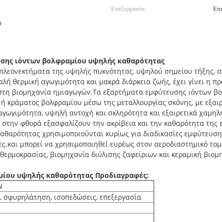
Επεξεργασία:
Επε
0
σης ιόντων βολφραμίου υψηλής καθαρότητας
α πλεονεκτήματα της υψηλής πυκνότητας, υψηλού σημείου τήξης, σ
αλή θερμική αγωγιμότητα και μακρά διάρκεια ζωής, έχει γίνει η πρ
 στη βιομηχανία ημιαγωγών.Τα εξαρτήματα εμφύτευσης ιόντων β
ή κράματος βολφραμίου μέσω της μεταλλουργίας σκόνης, με εξαι
 αγωγιμότητα, υψηλή αντοχή και σκληρότητα και εξαιρετικά χαμη
ή στην φθορά εξασφαλίζουν την ακρίβεια και την καθαρότητα της
αθαρότητας χρησιμοποιούνται κυρίως για διαδικασίες εμφύτευση
ες.και μπορεί να χρησιμοποιηθεί ευρέως στον αεροδιαστημικό τομ
θερμοκρασίας, βιομηχανία διύλισης ζαφείριων και κεραμική βιομ
μίου υψηλής καθαρότητας Προδιαγραφές:
Ν
, σφυρηλάτηση, ισοπεδώσεις, επεξεργασία