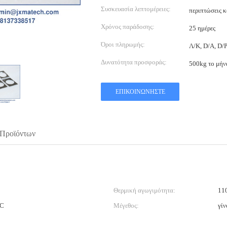
Συσκευασία λεπτομέρειες:
περιπτώσεις 
Χρόνος παράδοσης:
25 ημέρες
Όροι πληρωμής:
Λ/Κ, D/A, D/P
Δυνατότητα προσφοράς:
500kg το μήν
ΕΠΙΚΟΙΝΩΝΉΣΤΕ
 Προϊόντων
Θερμική αγωγιμότητα:
11
°C
Μέγεθος:
γίν